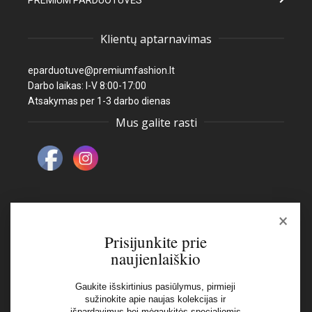
PREMIUM PARDUOTUVĖS
Klientų aptarnavimas
eparduotuve@premiumfashion.lt
Darbo laikas: I-V 8:00-17:00
Atsakymas per 1-3 darbo dienas
Mus galite rasti
×
Naujienlaiškis
Prisijunkite prie
naujienlaiškio
El pašto adresas:
Gaukite išskirtinius pasiūlymus, pirmieji
sužinokite apie naujas kolekcijas ir
išpardavimus bei mėgaukitės specialiomis