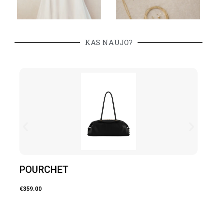
KAS NAUJO?
POURCHET
P
€
359.00
€
32