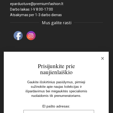
eparduotuve@premiumfashion.lt
Darbo laikas: I-V 8:00-17:00
Atsakymas per 1-3 darbo dienas
Mus galite rasti
×
Naujienlaiškis
Prisijunkite prie
naujienlaiškio
El pašto adresas:
Gaukite išskirtinius pasiūlymus, pirmieji
sužinokite apie naujas kolekcijas ir
Aš perskaičiau ir sutinku su Privatumo Politikos
išpardavimus bei mėgaukitės specialiomis
nuolaidomis tik prenumeratoriams.
nuostatomis
El pašto adresas: