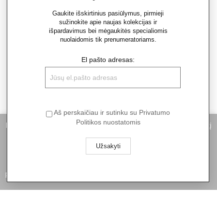
Gaukite išskirtinius pasiūlymus, pirmieji
HACKETT
HACKETT
sužinokite apie naujas kolekcijas ir
išpardavimus bei mėgaukitės specialiomis
€
75.00
€
68.00
€
149.00
€
135.00
nuolaidomis tik prenumeratoriams.
El pašto adresas:
Aš perskaičiau ir sutinku su Privatumo
Politikos nuostatomis
Informuojame, kad norėdami suteikti Jums pačią geriausią patirtį
naudojantis mūsų svetainę, statistiniais tikslais mes naudojame
slapukus. Spausdami „Aš sutinku“ Jūs sutinkate su slapukų
naudojimu. Daugiau informacijos apie slapukus galite rasti
privatumo politikoje.
Privatumo politika
Aš sutinku
HARMONT & BLAINE