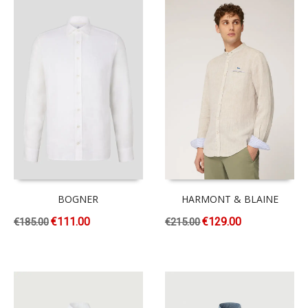
BOGNER
HARMONT & BLAINE
€
111.00
€
129.00
€
185.00
€
215.00