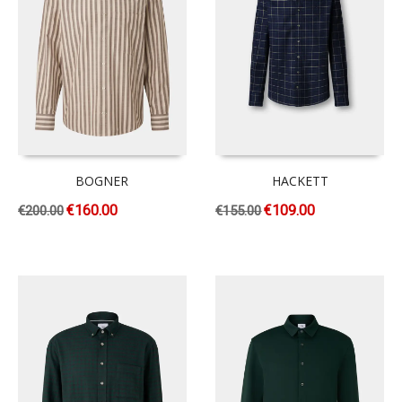
BOGNER
HACKETT
€
160.00
€
109.00
€
200.00
€
155.00