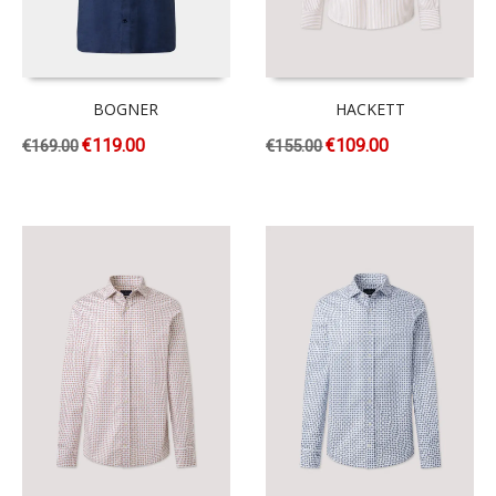
BOGNER
HACKETT
€
119.00
€
109.00
€
169.00
€
155.00