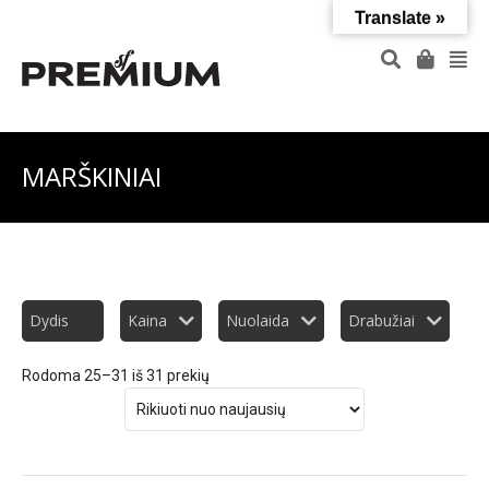
Translate »
MARŠKINIAI
Dydis
Kaina
Nuolaida
Drabužiai
Rodoma 25–31 iš 31 prekių