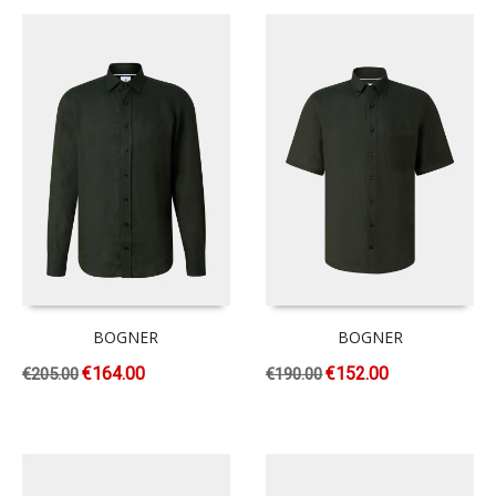
BOGNER
BOGNER
€
164.00
€
152.00
€
205.00
€
190.00