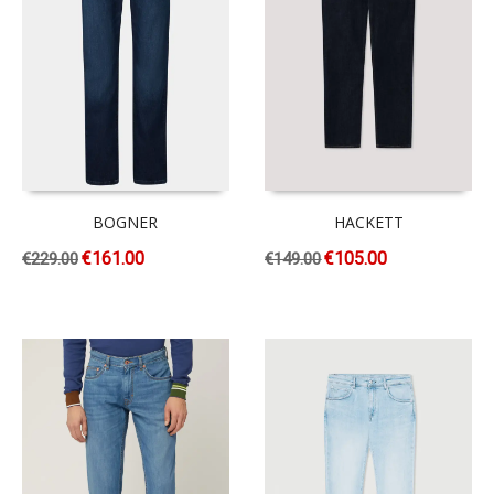
BOGNER
HACKETT
€
161.00
€
105.00
€
229.00
€
149.00