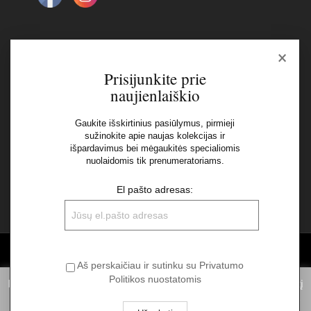
×
Naujienlaiškis
Prisijunkite prie
naujienlaiškio
El pašto adresas:
Gaukite išskirtinius pasiūlymus, pirmieji
sužinokite apie naujas kolekcijas ir
Aš perskaičiau ir sutinku su Privatumo Politikos
išpardavimus bei mėgaukitės specialiomis
nuolaidomis tik prenumeratoriams.
nuostatomis
El pašto adresas:
©2026 UAB "Sinvest fashion"
Aš perskaičiau ir sutinku su Privatumo
Politikos nuostatomis
Informuojame, kad norėdami suteikti Jums pačią geriausią patirtį
naudojantis mūsų svetainę, statistiniais tikslais mes naudojame