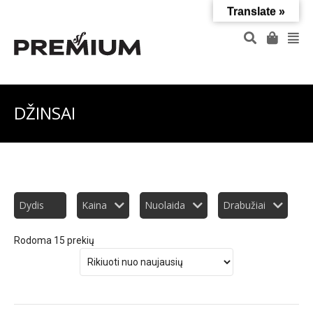
Translate »
DŽINSAI
Dydis
Kaina
Nuolaida
Drabužiai
Rodoma 15 prekių