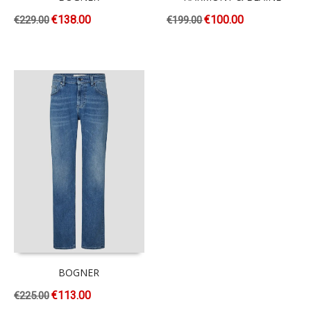
€
138.00
€
100.00
€
229.00
€
199.00
BOGNER
€
113.00
€
225.00