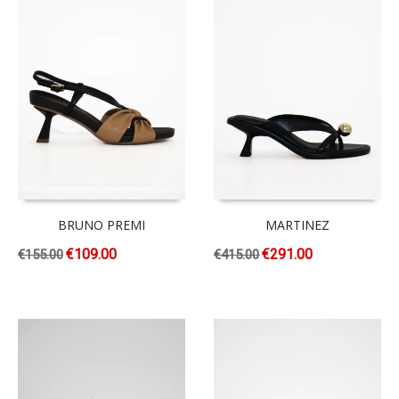
BRUNO PREMI
MARTINEZ
€
109.00
€
291.00
€
155.00
€
415.00