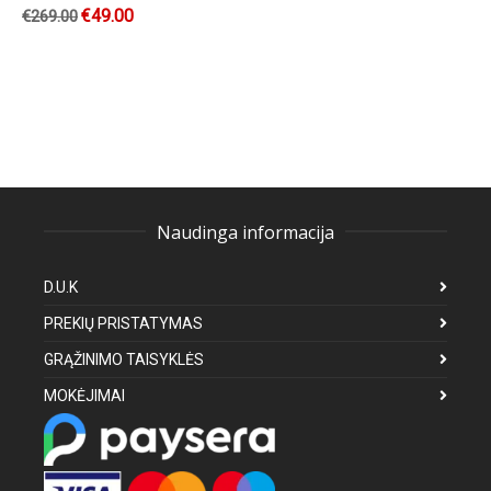
€
49.00
€
269.00
Naudinga informacija
D.U.K
PREKIŲ PRISTATYMAS
GRĄŽINIMO TAISYKLĖS
MOKĖJIMAI