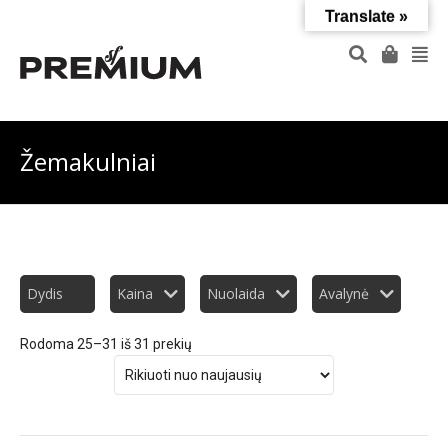
Translate »
Žemakulniai
Dydis
Kaina
Nuolaida
Avalynė
Rodoma 25–31 iš 31 prekių