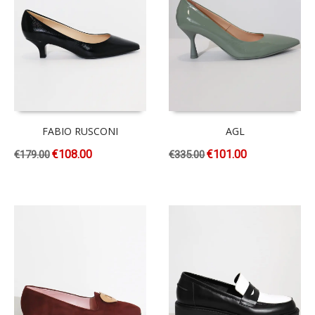
FABIO RUSCONI
AGL
€
108.00
€
101.00
€
179.00
€
335.00