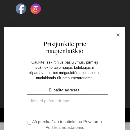
×
Naujienlaiškis
Prisijunkite prie
naujienlaiškio
El pašto adresas:
Gaukite išskirtinius pasiūlymus, pirmieji
sužinokite apie naujas kolekcijas ir
Aš perskaičiau ir sutinku su Privatumo Politikos
išpardavimus bei mėgaukitės specialiomis
nuolaidomis tik prenumeratoriams.
nuostatomis
El pašto adresas:
©2026 UAB "Sinvest fashion"
Aš perskaičiau ir sutinku su Privatumo
Politikos nuostatomis
Informuojame, kad norėdami suteikti Jums pačią geriausią patirtį