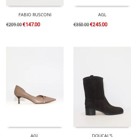
FABIO RUSCONI
AGL
€
147.00
€
245.00
€
209.00
€
350.00
AGL
DOUCAL’S