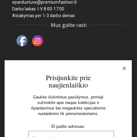
eparduotuve@premiumfashion.lt
Darbo laikas: I-V 8:00-17:00
Atsakymas per 1-3 darbo dienas
Mus galite rasti
×
Naujienlaiškis
Prisijunkite prie
naujienlaiškio
El pašto adresas:
Gaukite išskirtinius pasiūlymus, pirmieji
sužinokite apie naujas kolekcijas ir
išpardavimus bei mėgaukitės specialiomis
Aš perskaičiau ir sutinku su Privatumo Politikos
nuolaidomis tik prenumeratoriams.
nuostatomis
El pašto adresas: