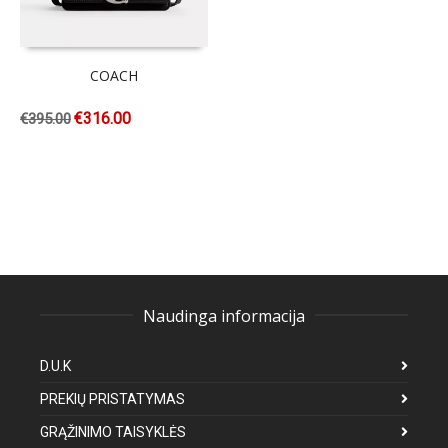
COACH
€
316.00
€
395.00
Naudinga informacija
D.U.K
PREKIŲ PRISTATYMAS
GRĄŽINIMO TAISYKLĖS