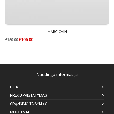
MARC CAIN
€
105.00
€
150.00
Naudinga informacija
D.U.K
PREKIŲ PRISTATYMAS
GRĄŽINIMO TAISYKLĖS
MOKĖJIMAI