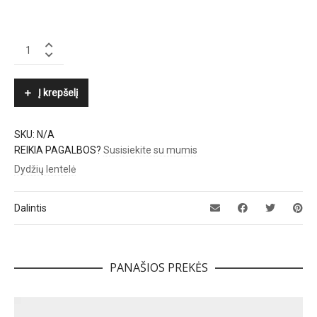
BOGNER
quantity
Į krepšelį
SKU:
N/A
REIKIA PAGALBOS?
Susisiekite su mumis
Dydžių lentelė
Dalintis
PANAŠIOS PREKĖS