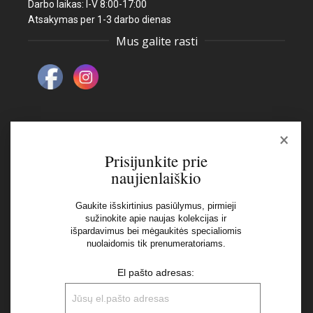
Darbo laikas: I-V 8:00-17:00
Atsakymas per 1-3 darbo dienas
Mus galite rasti
×
Naujienlaiškis
Prisijunkite prie
naujienlaiškio
El pašto adresas:
Gaukite išskirtinius pasiūlymus, pirmieji
sužinokite apie naujas kolekcijas ir
išpardavimus bei mėgaukitės specialiomis
Aš perskaičiau ir sutinku su Privatumo Politikos
nuolaidomis tik prenumeratoriams.
nuostatomis
El pašto adresas: