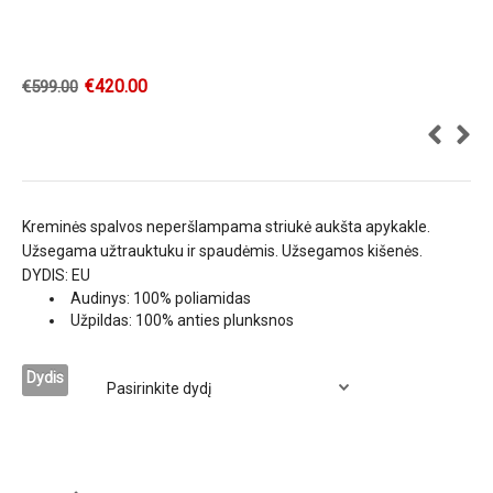
€
420.00
€
599.00
Kreminės spalvos neperšlampama striukė aukšta apykakle.
Užsegama užtrauktuku ir spaudėmis. Užsegamos kišenės.
DYDIS: EU
Audinys: 100% poliamidas
Užpildas: 100% anties plunksnos
Dydis
BOGNER