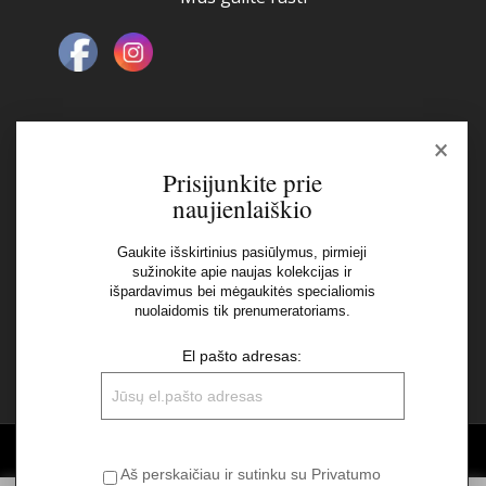
×
Naujienlaiškis
Prisijunkite prie
naujienlaiškio
El pašto adresas:
Gaukite išskirtinius pasiūlymus, pirmieji
sužinokite apie naujas kolekcijas ir
išpardavimus bei mėgaukitės specialiomis
Aš perskaičiau ir sutinku su Privatumo Politikos
nuolaidomis tik prenumeratoriams.
nuostatomis
El pašto adresas:
©2026 UAB "Sinvest fashion"
Aš perskaičiau ir sutinku su Privatumo