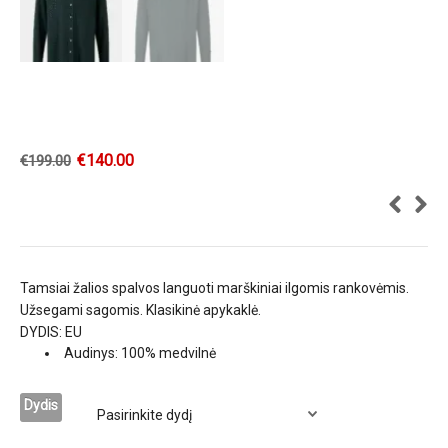
€
140.00
€
199.00
Tamsiai žalios spalvos languoti marškiniai ilgomis rankovėmis.
Užsegami sagomis. Klasikinė apykaklė.
DYDIS: EU
Audinys: 100% medvilnė
Dydis