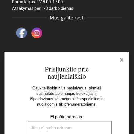
Darbo laikas: I-V 8:00-17:00
Atsakymas per 1-3 darbo dienas
Mus galite rasti
×
Naujienlaiškis
Prisijunkite prie
naujienlaiškio
El pašto adresas:
Gaukite išskirtinius pasiūlymus, pirmieji
sužinokite apie naujas kolekcijas ir
išpardavimus bei mėgaukitės specialiomis
Aš perskaičiau ir sutinku su Privatumo Politikos
nuolaidomis tik prenumeratoriams.
nuostatomis
El pašto adresas: