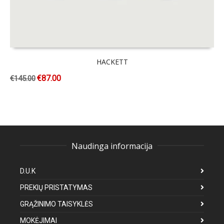
HACKETT
€
87.00
€
145.00
Naudinga informacija
D.U.K
PREKIŲ PRISTATYMAS
GRĄŽINIMO TAISYKLĖS
MOKĖJIMAI