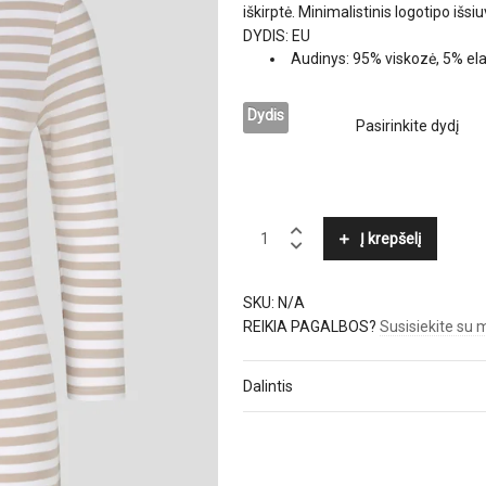
iškirptė. Minimalistinis logotipo išsi
DYDIS: EU
Audinys: 95% viskozė, 5% el
Dydis
BOGNER
Į krepšelį
quantity
SKU:
N/A
REIKIA PAGALBOS?
Susisiekite su
Dalintis