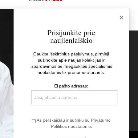
×
Prisijunkite prie
naujienlaiškio
s
Naujienlaiškis
Gaukite išskirtinius pasiūlymus, pirmieji
sužinokite apie naujas kolekcijas ir
El pašto adresas:
t
išpardavimus bei mėgaukitės specialiomis
nuolaidomis tik prenumeratoriams.
Aš perskaičiau ir sutinku su Privatumo
El pašto adresas:
Politikos nuostatomis
Aš perskaičiau ir sutinku su Privatumo
Politikos nuostatomis