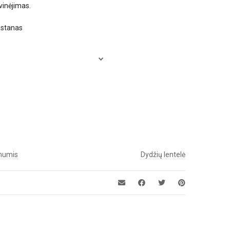
uvinėjimas.
astanas
 mumis
Dydžių lentelė