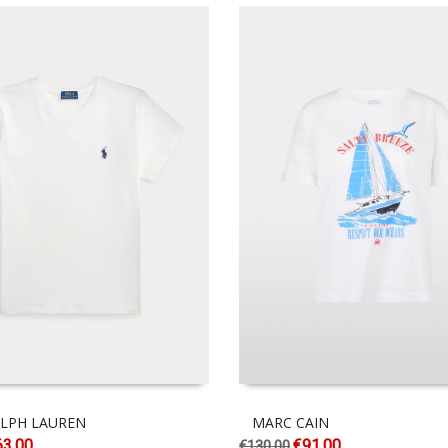
LPH LAUREN
MARC CAIN
63.00
€
91.00
€
130.00