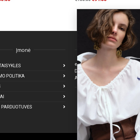
Įmonė
Klientų aptarnavima
eparduotuve@premiumfashion.l
TAISYKLĖS
Darbo laikas: I-V 8:00-17:00
MO POLITIKA
Atsakymas per 1-3 darbo dienas
S
Mus galite rasti
AI
 PARDUOTUVĖS