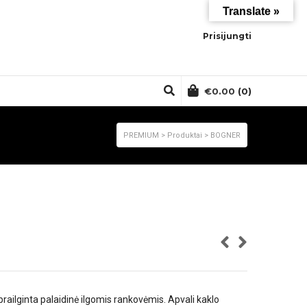
Translate »
Prisijungti
€
0.00
(0)
PREMIUM
>
Produktai
>
BOGNER
prailginta palaidinė ilgomis rankovėmis. Apvali kaklo