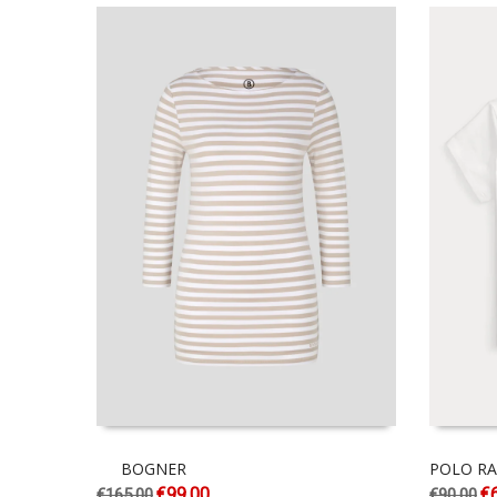
BOGNER
POLO RA
€
99.00
€
€
165.00
€
90.00