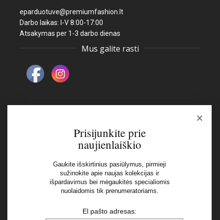
eparduotuve@premiumfashion.lt
Darbo laikas: I-V 8:00-17:00
Atsakymas per 1-3 darbo dienas
Mus galite rasti
×
Naujienlaiškis
Prisijunkite prie
naujienlaiškio
El pašto adresas:
Gaukite išskirtinius pasiūlymus, pirmieji
sužinokite apie naujas kolekcijas ir
išpardavimus bei mėgaukitės specialiomis
Aš perskaičiau ir sutinku su Privatumo Politikos
nuolaidomis tik prenumeratoriams.
nuostatomis
El pašto adresas: