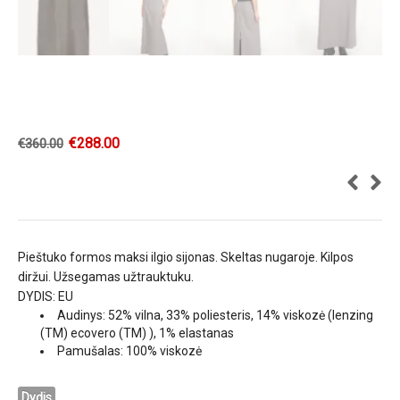
€
288.00
€
360.00
Pieštuko formos maksi ilgio sijonas. Skeltas nugaroje. Kilpos
diržui. Užsegamas užtrauktuku.
DYDIS: EU
Audinys: 52% vilna, 33% poliesteris, 14% viskozė (lenzing
(TM) ecovero (TM) ), 1% elastanas
Pamušalas: 100% viskozė
Dydis