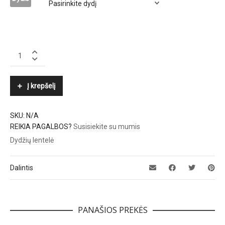
BY
MALENE
BIRGER
quantity
Į krepšelį
SKU:
N/A
REIKIA PAGALBOS?
Susisiekite su mumis
Dydžių lentelė
Dalintis
PANAŠIOS PREKĖS