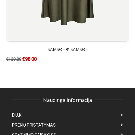
SAMSØE Φ SAMSØE
€
98.00
€
139.00
Naudinga informacija
D.U.K
PREKIŲ PRISTATYMAS