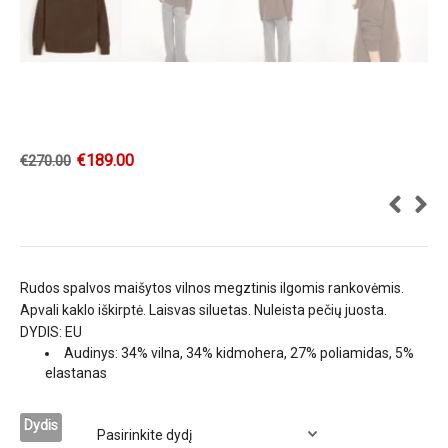
€
189.00
€
270.00
Rudos spalvos maišytos vilnos megztinis ilgomis rankovėmis.
Apvali kaklo iškirptė. Laisvas siluetas. Nuleista pečių juosta.
DYDIS: EU
Audinys: 34% vilna, 34% kidmohera, 27% poliamidas, 5%
elastanas
Dydis