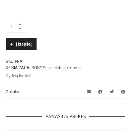
BY
MALENE
BIRGER
quantity
Į krepšelį
SKU:
N/A
REIKIA PAGALBOS?
Susisiekite su mumis
Dydžių lentelė
Dalintis
PANAŠIOS PREKĖS