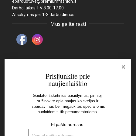
eparduotuve@premiumfashion.lt
Darbo laikas: I-V 8:00-17:00
Atsakymas per 1-3 darbo dienas
Mus galite rasti
×
Naujienlaiškis
Prisijunkite prie
naujienlaiškio
El pašto adresas:
Gaukite išskirtinius pasiūlymus, pirmieji
sužinokite apie naujas kolekcijas ir
Aš perskaičiau ir sutinku su Privatumo Politikos
išpardavimus bei mėgaukitės specialiomis
nuolaidomis tik prenumeratoriams.
nuostatomis
El pašto adresas: