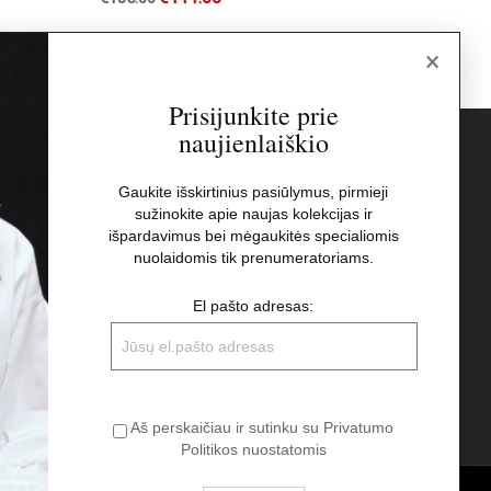
×
Prisijunkite prie
naujienlaiškio
s
Naujienlaiškis
Gaukite išskirtinius pasiūlymus, pirmieji
sužinokite apie naujas kolekcijas ir
El pašto adresas:
t
išpardavimus bei mėgaukitės specialiomis
nuolaidomis tik prenumeratoriams.
Aš perskaičiau ir sutinku su Privatumo
El pašto adresas:
Politikos nuostatomis
Aš perskaičiau ir sutinku su Privatumo
Politikos nuostatomis