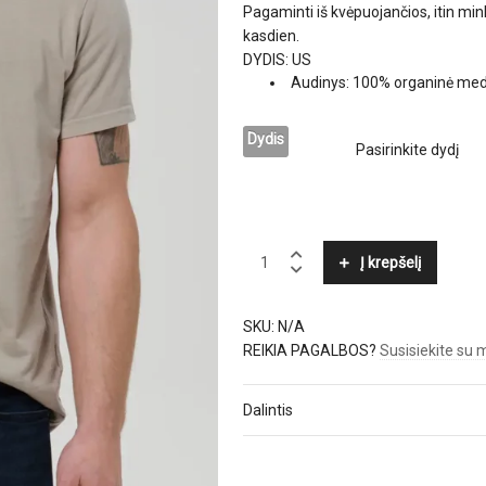
Pagaminti iš kvėpuojančios, itin mi
kasdien.
DYDIS: US
Audinys: 100% organinė med
Dydis
CITIZENS
Į krepšelį
OF
HUMANITY
quantity
SKU:
N/A
REIKIA PAGALBOS?
Susisiekite su
Dalintis