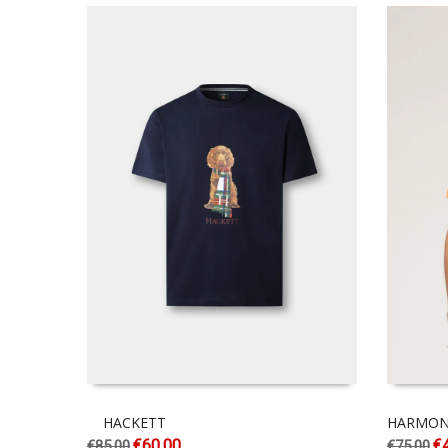
HACKETT
HARMON
€
60.00
€
€
85.00
€
75.00