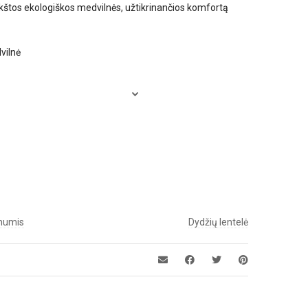
nkštos ekologiškos medvilnės, užtikrinančios komfortą
vilnė
 mumis
Dydžių lentelė