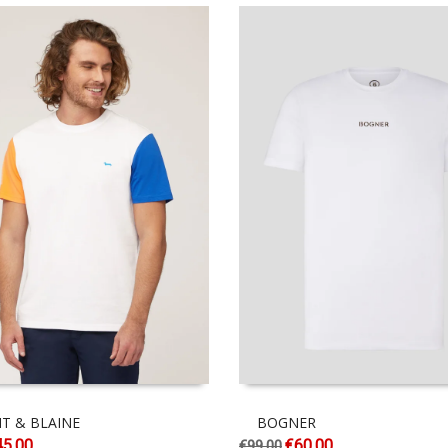
T & BLAINE
BOGNER
45.00
€
60.00
€
99.00