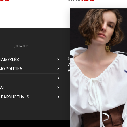
Įmonė
Klientų aptarnavima
eparduotuve@premiumfashion.l
TAISYKLĖS
Darbo laikas: I-V 8:00-17:00
MO POLITIKA
Atsakymas per 1-3 darbo dienas
S
Mus galite rasti
AI
 PARDUOTUVĖS