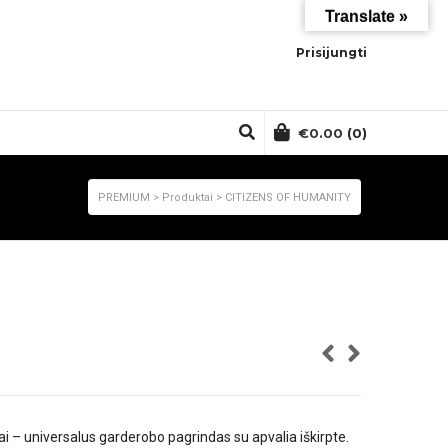
Translate »
Prisijungti
€
0.00
(0)
PREMIUM
>
Produktai
>
CITIZENS OF HUMANITY
i – universalus garderobo pagrindas su apvalia iškirpte.