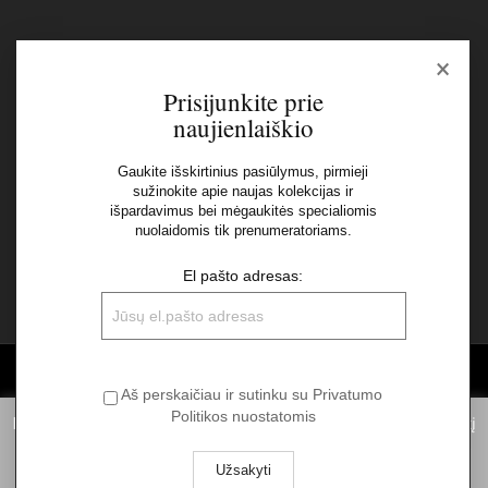
×
Naujienlaiškis
Prisijunkite prie
naujienlaiškio
El pašto adresas:
Gaukite išskirtinius pasiūlymus, pirmieji
sužinokite apie naujas kolekcijas ir
Aš perskaičiau ir sutinku su Privatumo Politikos
išpardavimus bei mėgaukitės specialiomis
nuolaidomis tik prenumeratoriams.
nuostatomis
El pašto adresas:
©2026 UAB "Sinvest fashion"
Aš perskaičiau ir sutinku su Privatumo
Politikos nuostatomis
Informuojame, kad norėdami suteikti Jums pačią geriausią patirtį
naudojantis mūsų svetainę, statistiniais tikslais mes naudojame
slapukus. Spausdami „Aš sutinku“ Jūs sutinkate su slapukų