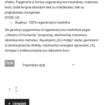
efektu. Pagaminti iš tvirtos regeneratyvios medvilnės, malonios
liesti, todėl lengvai derinami tiek su marškiniais, tiek su
prigludusiais mezginiais.
DYDIS: US
Audinys: 100% regeneratyvi medvilnė
Šis gaminys pagamintas iš regeneratyvios medvilnės pagal
„Citizens of Humanity“ programą, skatinančią tvaresnius
ūkininkavimo metodus. Naudojami „Eco-Indigo“ dažai, gaminami
iš atsinaujinančių išteklių, mažinantys energijos sąnaudas, CO₂
emisijas ir priklausomybę nuo iškastinio kuro.
Dydis
CITIZENS
OF
HUMANITY
quantity
Į krepšelį