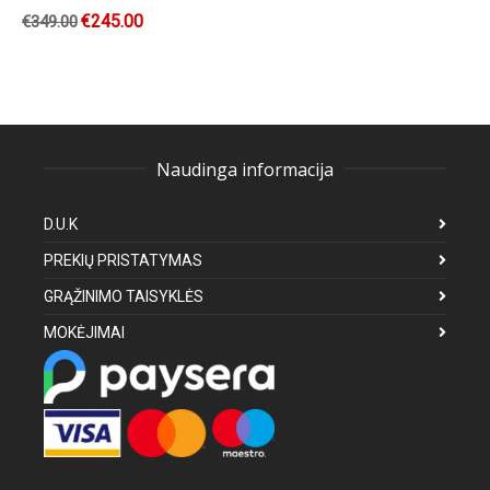
€
245.00
€
349.00
Naudinga informacija
D.U.K
PREKIŲ PRISTATYMAS
GRĄŽINIMO TAISYKLĖS
MOKĖJIMAI