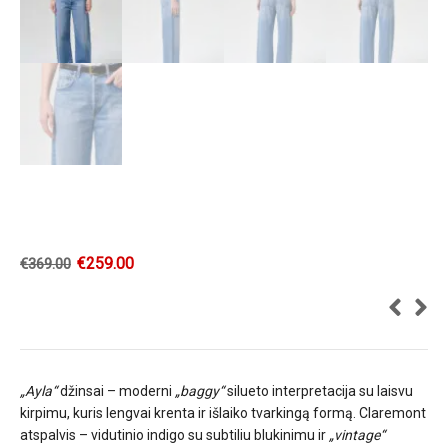
€
259.00
€
369.00
„Ayla“
džinsai – moderni
„baggy“
silueto interpretacija su laisvu
kirpimu, kuris lengvai krenta ir išlaiko tvarkingą formą. Claremont
atspalvis – vidutinio indigo su subtiliu blukinimu ir
„vintage“