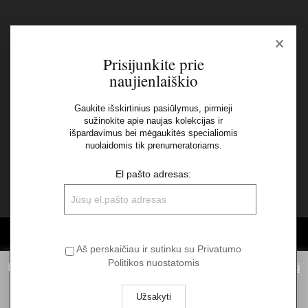
×
Naujienlaiškis
Prisijunkite prie
naujienlaiškio
El pašto adresas:
Gaukite išskirtinius pasiūlymus, pirmieji
sužinokite apie naujas kolekcijas ir
Aš perskaičiau ir sutinku su Privatumo Politikos
išpardavimus bei mėgaukitės specialiomis
nuolaidomis tik prenumeratoriams.
nuostatomis
El pašto adresas:
©2026 UAB "Sinvest fashion"
Aš perskaičiau ir sutinku su Privatumo
Politikos nuostatomis
Informuojame, kad norėdami suteikti Jums pačią geriausią patirtį
naudojantis mūsų svetainę, statistiniais tikslais mes naudojame
slapukus. Spausdami „Aš sutinku“ Jūs sutinkate su slapukų