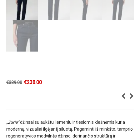
€
238.00
€
339.00
„Zurie“
džinsai su aukštu liemeniu ir tiesiomis klešnėmis kuria
modernų, vizualiai ilgėjantį siluetą. Pagaminti iš minkšto, tamprio
regeneratyvios medvilnės džinso, derinančio struktūrą ir