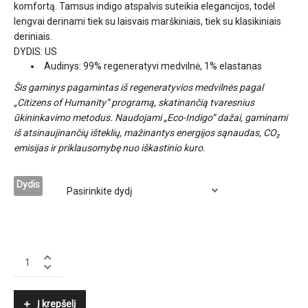
komfortą. Tamsus indigo atspalvis suteikia elegancijos, todėl
lengvai derinami tiek su laisvais marškiniais, tiek su klasikiniais
deriniais.
DYDIS: US
Audinys: 99% regeneratyvi medvilnė, 1% elastanas
Šis gaminys pagamintas iš regeneratyvios medvilnės pagal
„Citizens of Humanity“ programą, skatinančią tvaresnius
ūkininkavimo metodus. Naudojami „Eco-Indigo“ dažai, gaminami
iš atsinaujinančių išteklių, mažinantys energijos sąnaudas, CO₂
emisijas ir priklausomybę nuo iškastinio kuro.
Dydis
CITIZENS
OF
HUMANITY
quantity
Į krepšelį