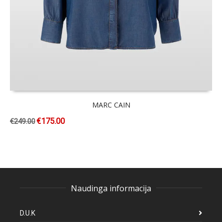
MARC CAIN
€
175.00
€
249.00
Naudinga informacija
D.U.K