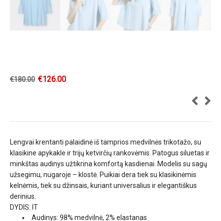
€
126.00
€
180.00
Lengvai krentanti palaidinė iš tamprios medvilnės trikotažo, su
klasikine apykakle ir trijų ketvirčių rankovėmis. Patogus siluetas ir
minkštas audinys užtikrina komfortą kasdienai. Modelis su sagų
užsegimu, nugaroje – klostė. Puikiai dera tiek su klasikinėmis
kelnėmis, tiek su džinsais, kuriant universalius ir elegantiškus
derinius.
DYDIS: IT
Audinys: 98% medvilnė, 2% elastanas