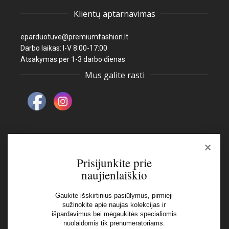
Klientų aptarnavimas
eparduotuve@premiumfashion.lt
Darbo laikas: I-V 8:00-17:00
Atsakymas per 1-3 darbo dienas
Mus galite rasti
×
Naujienlaiškis
Prisijunkite prie
naujienlaiškio
El pašto adresas:
Gaukite išskirtinius pasiūlymus, pirmieji
sužinokite apie naujas kolekcijas ir
išpardavimus bei mėgaukitės specialiomis
Aš perskaičiau ir sutinku su Privatumo Politikos
nuolaidomis tik prenumeratoriams.
nuostatomis