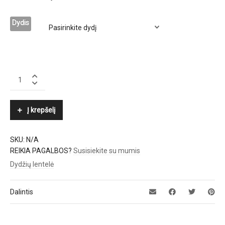
Dydis
ELENA
MIRÒ
quantity
Į krepšelį
SKU:
N/A
REIKIA PAGALBOS?
Susisiekite su mumis
Dydžių lentelė
Dalintis