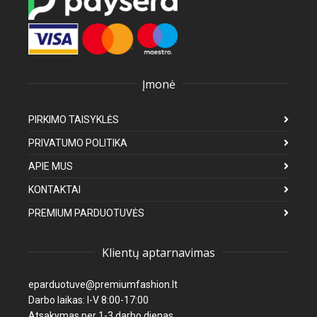
Įmonė
PIRKIMO TAISYKLĖS
PRIVATUMO POLITIKA
APIE MUS
KONTAKTAI
PREMIUM PARDUOTUVĖS
Klientų aptarnavimas
eparduotuve@premiumfashion.lt
Darbo laikas: I-V 8:00-17:00
Atsakymas per 1-3 darbo dienas