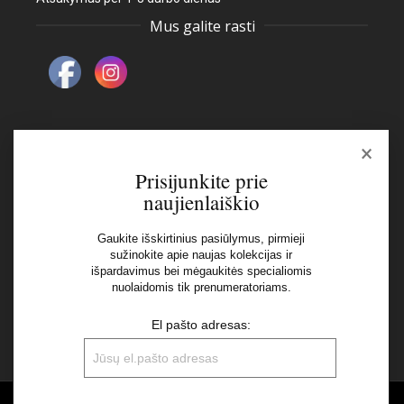
Mus galite rasti
×
Naujienlaiškis
Prisijunkite prie
naujienlaiškio
El pašto adresas:
Gaukite išskirtinius pasiūlymus, pirmieji
sužinokite apie naujas kolekcijas ir
išpardavimus bei mėgaukitės specialiomis
Aš perskaičiau ir sutinku su Privatumo Politikos
nuolaidomis tik prenumeratoriams.
nuostatomis
El pašto adresas: