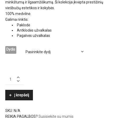
minkštumą ir ilgaamžiškumą. Ši kolekcija įkvėpta prestižinių
viešbučių estetikos ir kokybės.
100% medvilnė.
Galima rinktis:
Paklodė
Antklodės užvalkalas
Pagalvės užvalkalas
Dydis
ESSIX
quantity
Į krepšelį
SKU:
N/A
REIKIA PAGALBOS?
Susisiekite su mumis