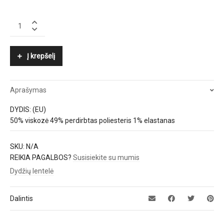
GANNI
quantity
Į krepšelį
Aprašymas
DYDIS: (EU)
50% viskozė 49% perdirbtas poliesteris 1% elastanas
SKU:
N/A
REIKIA PAGALBOS?
Susisiekite su mumis
Dydžių lentelė
Dalintis