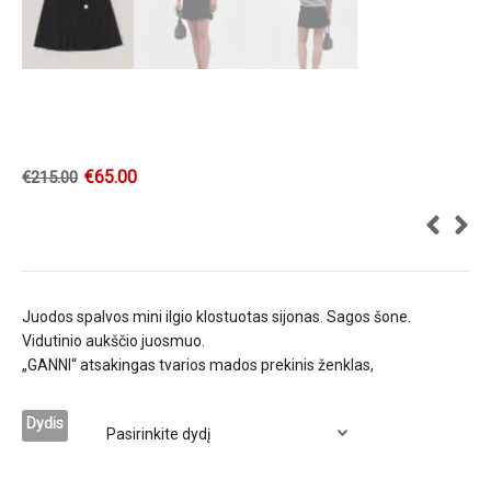
€
65.00
€
215.00
Juodos spalvos mini ilgio klostuotas sijonas. Sagos šone.
Vidutinio aukščio juosmuo.
„GANNI“ atsakingas tvarios mados prekinis ženklas,
Dydis