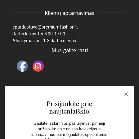
Klientų aptarnavimas
eparduotuve@premiumfashion.lt
Darbo laikas: I-V 8:00-17:00
Atsakymas per 1-3 darbo dienas
Mus galite rasti
×
Naujienlaiškis
Prisijunkite prie
naujienlaiškio
El pašto adresas:
Gaukite išskirtinius pasiūlymus, pirmieji
sužinokite apie naujas kolekcijas ir
Aš perskaičiau ir sutinku su Privatumo Politikos
išpardavimus bei mėgaukitės specialiomis