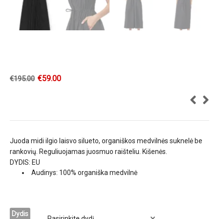
€
59.00
€
195.00
Juoda midi ilgio laisvo silueto, organiškos medvilnės suknelė be
rankovių. Reguliuojamas juosmuo raišteliu. Kišenės.
DYDIS: EU
Audinys:
100% organiška medvilnė
Dydis