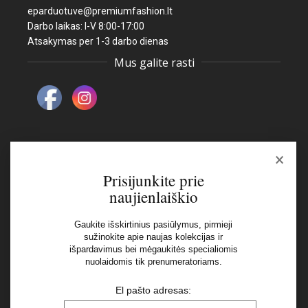
eparduotuve@premiumfashion.lt
Darbo laikas: I-V 8:00-17:00
Atsakymas per 1-3 darbo dienas
Mus galite rasti
×
Naujienlaiškis
Prisijunkite prie
naujienlaiškio
El pašto adresas:
Gaukite išskirtinius pasiūlymus, pirmieji
sužinokite apie naujas kolekcijas ir
išpardavimus bei mėgaukitės specialiomis
Aš perskaičiau ir sutinku su Privatumo Politikos
nuolaidomis tik prenumeratoriams.
nuostatomis
El pašto adresas: