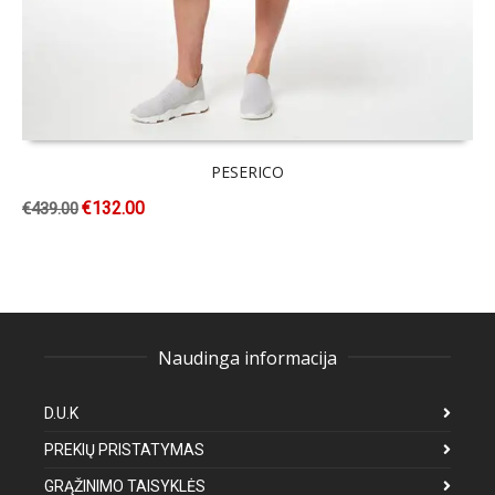
PESERICO
€
132.00
€
439.00
Naudinga informacija
D.U.K
PREKIŲ PRISTATYMAS
GRĄŽINIMO TAISYKLĖS