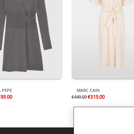
A PEPE
MARC CAIN
€
93.00
€
315.00
€
449.00