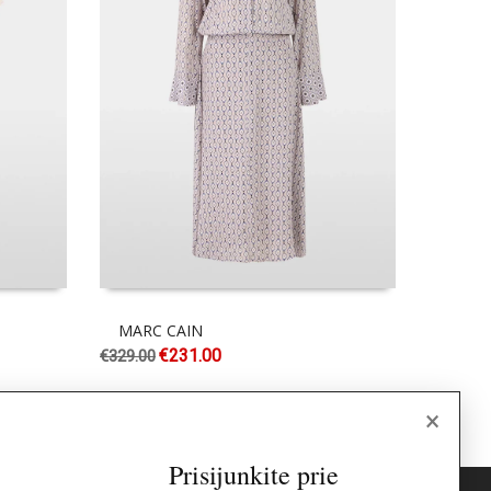
MARC CAIN
GA
€
231.00
€
329.00
€
245.00
×
Prisijunkite prie