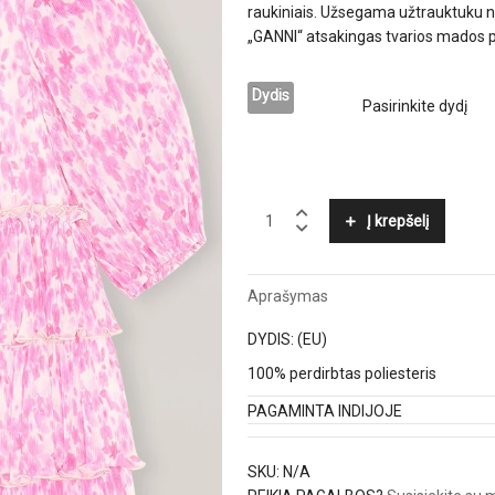
raukiniais. Užsegama užtrauktuku n
„GANNI“ atsakingas tvarios mados p
Dydis
GANNI
Į krepšelį
quantity
Aprašymas
DYDIS: (EU)
100% perdirbtas poliesteris
PAGAMINTA INDIJOJE
SKU:
N/A