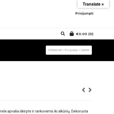
Translate »
Prisijungti
€
0.00
(0)
PREMIUM
>
Produktai
>
GANNI
nelė apvalia iškirpte ir rankovėmis iki alkūnių. Dekoruota