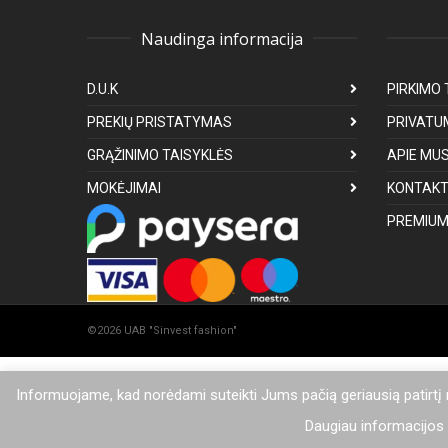
Naudinga informacija
D.U.K
PIRKIMO 
PREKIŲ PRISTATYMAS
PRIVATU
GRĄŽINIMO TAISYKLĖS
APIE MU
MOKĖJIMAI
KONTAKT
PREMIUM
©2026 UAB "Sinvest fashion"
Informuojame, kad norėdami suteikti Jums pačią geriausią patirtį
Daugiau informacijos a