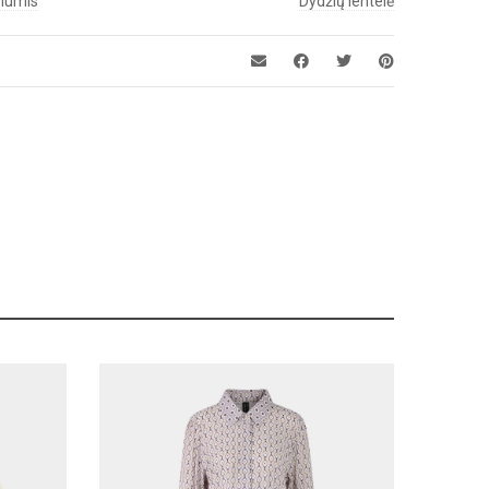
 mumis
Dydžių lentelė