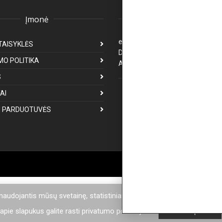
Įmonė
Klientų aptarnavima
eparduotuve@premiumfashion.l
TAISYKLĖS
Darbo laikas: I-V 8:00-17:00
MO POLITIKA
Atsakymas per 1-3 darbo dienas
S
Mus galite rasti
AI
 PARDUOTUVĖS
 naudojantis mūsų svetainę, statistiniais tikslais mes naudojame sla
pie slapukus galite rasti privatumo politikoje.
Privatumo politika