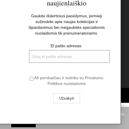
naujienlaiškio
s
Naujienlaiškis
Gaukite išskirtinius pasiūlymus, pirmieji
sužinokite apie naujas kolekcijas ir
El pašto adresas:
t
išpardavimus bei mėgaukitės specialiomis
nuolaidomis tik prenumeratoriams.
Aš perskaičiau ir sutinku su Privatumo
El pašto adresas:
Politikos nuostatomis
Aš perskaičiau ir sutinku su Privatumo
Politikos nuostatomis
pukus. Spausdami „Aš sutinku“ Jūs sutinkate su slapukų naudojimu.
Aš sutinku