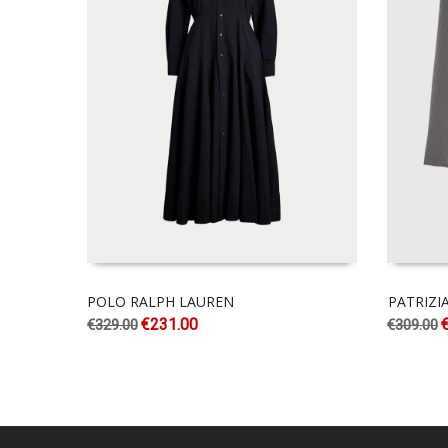
POLO RALPH LAUREN
PATRIZI
€
231.00
€
329.00
€
309.00