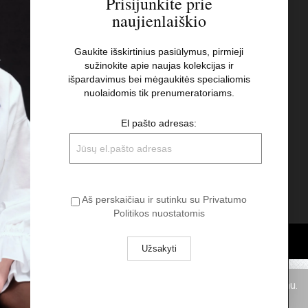
Prisijunkite prie
naujienlaiškio
s
Naujienlaiškis
Gaukite išskirtinius pasiūlymus, pirmieji
sužinokite apie naujas kolekcijas ir
El pašto adresas:
t
išpardavimus bei mėgaukitės specialiomis
nuolaidomis tik prenumeratoriams.
Aš perskaičiau ir sutinku su Privatumo
El pašto adresas:
Politikos nuostatomis
Aš perskaičiau ir sutinku su Privatumo
Politikos nuostatomis
pukus. Spausdami „Aš sutinku“ Jūs sutinkate su slapukų naudojimu.
Aš sutinku