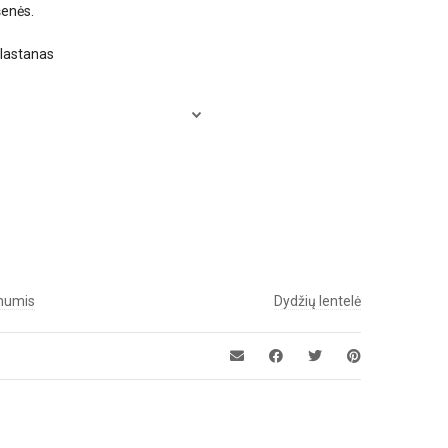
šenės.
elastanas
 mumis
Dydžių lentelė