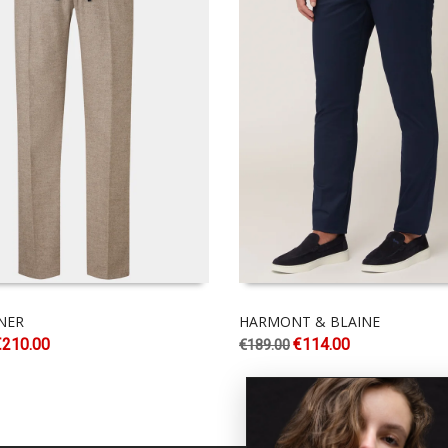
NER
HARMONT & BLAINE
€
210.00
€
114.00
€
189.00