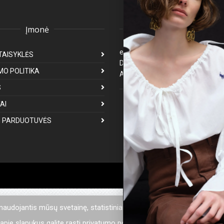
Įmonė
Klientų aptarnavima
eparduotuve@premiumfashion.l
TAISYKLĖS
Darbo laikas: I-V 8:00-17:00
MO POLITIKA
Atsakymas per 1-3 darbo dienas
S
Mus galite rasti
AI
 PARDUOTUVĖS
 naudojantis mūsų svetainę, statistiniais tikslais mes naudojame sla
pie slapukus galite rasti privatumo politikoje.
Privatumo politika