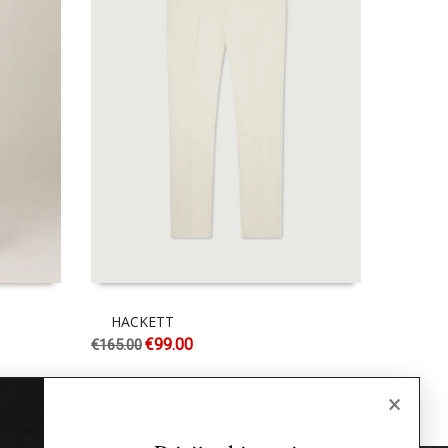
HACKETT
HACK
€
99.00
€
165.00
€
195.00
×