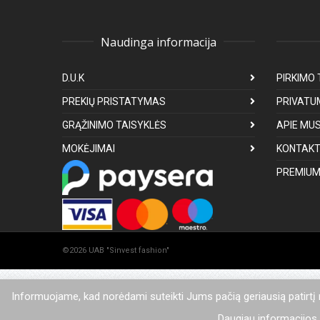
Naudinga informacija
D.U.K
PIRKIMO 
PREKIŲ PRISTATYMAS
PRIVATU
GRĄŽINIMO TAISYKLĖS
APIE MU
MOKĖJIMAI
KONTAKT
PREMIUM
©2026 UAB "Sinvest fashion"
Informuojame, kad norėdami suteikti Jums pačią geriausią patirtį
Daugiau informacijos a