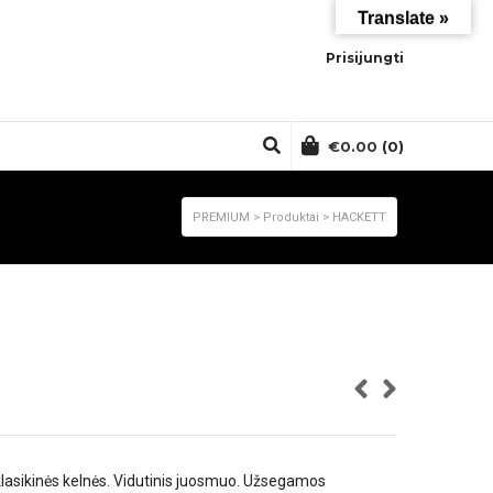
Translate »
Prisijungti
€
0.00
(0)
PREMIUM
>
Produktai
>
HACKETT
klasikinės kelnės. Vidutinis juosmuo. Užsegamos