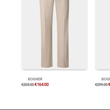
BOGNER
BOG
€
164.00
€
205.00
€
299.00