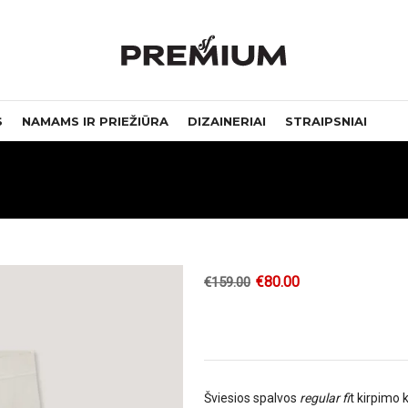
S
NAMAMS IR PRIEŽIŪRA
DIZAINERIAI
STRAIPSNIAI
€
80.00
€
159.00
Šviesios spalvos
regular fi
t kirpimo 