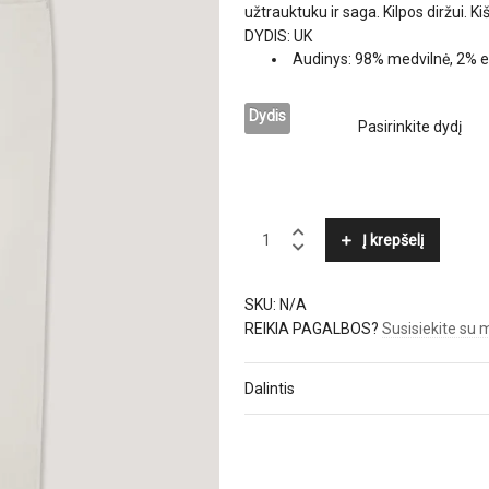
užtrauktuku ir saga. Kilpos diržui. Ki
DYDIS: UK
Audinys: 98% medvilnė, 2% 
Dydis
HACKETT
Į krepšelį
quantity
SKU:
N/A
REIKIA PAGALBOS?
Susisiekite su
Dalintis