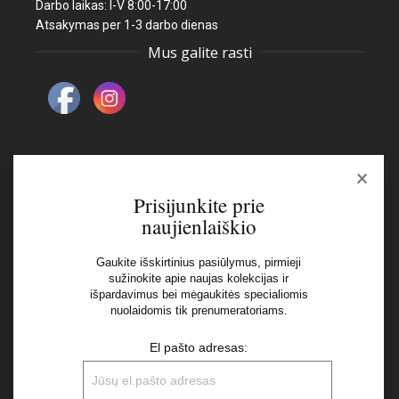
Darbo laikas: I-V 8:00-17:00
Atsakymas per 1-3 darbo dienas
Mus galite rasti
×
Naujienlaiškis
Prisijunkite prie
naujienlaiškio
El pašto adresas:
Gaukite išskirtinius pasiūlymus, pirmieji
sužinokite apie naujas kolekcijas ir
išpardavimus bei mėgaukitės specialiomis
Aš perskaičiau ir sutinku su Privatumo Politikos
nuolaidomis tik prenumeratoriams.
nuostatomis
El pašto adresas: