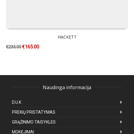
HACKETT
€
165.00
€
235.00
Naudinga informacija
D.U.K
PREKIŲ PRISTATYMAS
GRĄŽINIMO TAISYKLĖS
MOKĖJIMAI