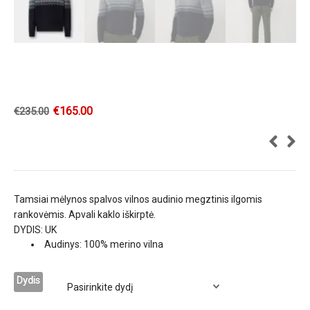
€
165.00
€
235.00
Tamsiai mėlynos spalvos vilnos audinio megztinis ilgomis
rankovėmis. Apvali kaklo iškirptė.
DYDIS: UK
Audinys: 100% merino vilna
Dydis