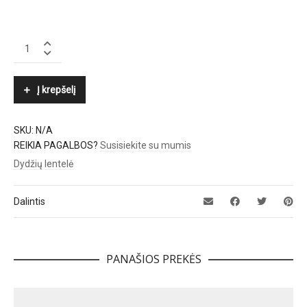
HACKETT
quantity
Į krepšelį
SKU:
N/A
REIKIA PAGALBOS?
Susisiekite su mumis
Dydžių lentelė
Dalintis
PANAŠIOS PREKĖS