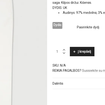
saga. Kilpos diržui. Kišenės.
DYDIS: UK
Audinys: 97% medvilnė, 3% 
Dydis
HACKETT
Į krepšelį
quantity
SKU:
N/A
REIKIA PAGALBOS?
Susisiekite su
Dalintis