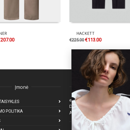
NER
HACKETT
€
207.00
€
113.00
€
225.00
Įmonė
Klientų aptarnavima
eparduotuve@premiumfashion.l
TAISYKLĖS
Darbo laikas: I-V 8:00-17:00
MO POLITIKA
Atsakymas per 1-3 darbo dienas
S
Mus galite rasti