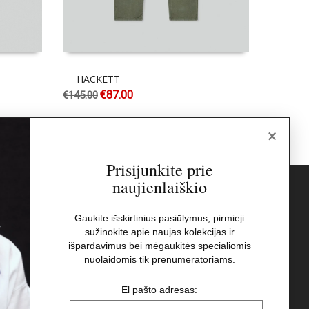
HACKETT
BOG
€
87.00
€
145.00
€
299.00
×
Prisijunkite prie
naujienlaiškio
s
Naujienlaiškis
Gaukite išskirtinius pasiūlymus, pirmieji
sužinokite apie naujas kolekcijas ir
El pašto adresas:
t
išpardavimus bei mėgaukitės specialiomis
nuolaidomis tik prenumeratoriams.
Aš perskaičiau ir sutinku su Privatumo
El pašto adresas:
Politikos nuostatomis