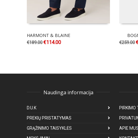
HARMONT & BLAINE
BOG
€
114.00
€
189.00
€
259.00
Naudinga informacija
D.U.K
PIRKIMO 
PREKIŲ PRISTATYMAS
PRIVATU
GRĄŽINIMO TAISYKLĖS
APIE MU