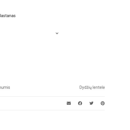
elastanas
 mumis
Dydžių lentelė