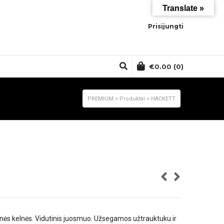
Translate »
Prisijungti
€
0.00
(0)
PREMIUM
>
Produktai
>
HACKETT
inės kelnės. Vidutinis juosmuo. Užsegamos užtrauktuku ir