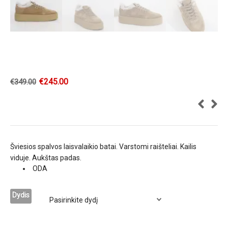
€
245.00
€
349.00
Šviesios spalvos laisvalaikio batai. Varstomi raišteliai. Kailis
viduje. Aukštas padas.
ODA
Dydis