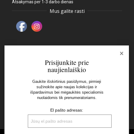
Atsakymas per 1-3 darbo dienas
Mus galite rasti
×
Naujienlaiškis
Prisijunkite prie
naujienlaiškio
El pašto adresas:
Gaukite išskirtinius pasiūlymus, pirmieji
sužinokite apie naujas kolekcijas ir
išpardavimus bei mėgaukitės specialiomis
Aš perskaičiau ir sutinku su Privatumo Politikos
nuolaidomis tik prenumeratoriams.
nuostatomis
El pašto adresas: