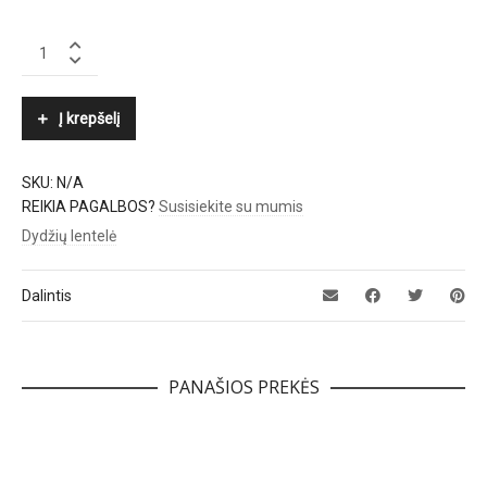
KENNEL
&
SCHMENGER
quantity
Į krepšelį
SKU:
N/A
REIKIA PAGALBOS?
Susisiekite su mumis
Dydžių lentelė
Dalintis
PANAŠIOS PREKĖS