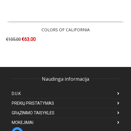
COLORS OF CALIFORNIA
€
63.00
€
105.00
Naudinga informacija
D.U.K
PREKIŲ PRISTATYMAS
GRĄŽINIMO TAISYKLĖS
MOKĖJIMAI