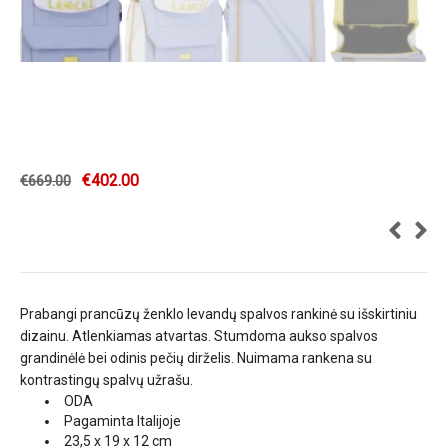
€
402.00
€
669.00
Prabangi prancūzų ženklo levandų spalvos rankinė su išskirtiniu
dizainu. Atlenkiamas atvartas. Stumdoma aukso spalvos
grandinėlė bei odinis pečių dirželis. Nuimama rankena su
kontrastingų spalvų užrašu.
ODA
Pagaminta Italijoje
23,5 x 19 x 12 cm