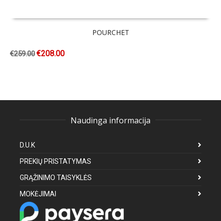
POURCHET
€
208.00
€
259.00
Naudinga informacija
D.U.K
PREKIŲ PRISTATYMAS
GRĄŽINIMO TAISYKLĖS
MOKĖJIMAI