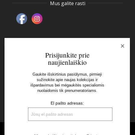
Mus galite rasti
×
Naujienlaiškis
Prisijunkite prie
naujienlaiškio
El pašto adresas:
Gaukite išskirtinius pasiūlymus, pirmieji
sužinokite apie naujas kolekcijas ir
išpardavimus bei mėgaukitės specialiomis
Aš perskaičiau ir sutinku su Privatumo Politikos
nuolaidomis tik prenumeratoriams.
nuostatomis
El pašto adresas:
©2026 UAB "Sinvest fashion"