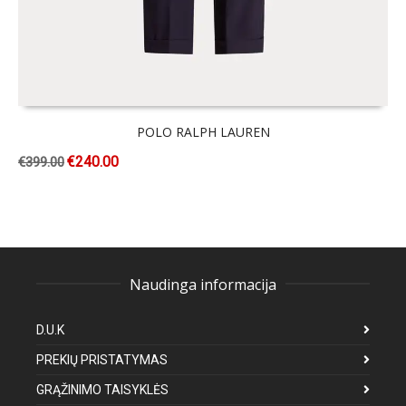
POLO RALPH LAUREN
€
240.00
€
399.00
Naudinga informacija
D.U.K
PREKIŲ PRISTATYMAS
GRĄŽINIMO TAISYKLĖS