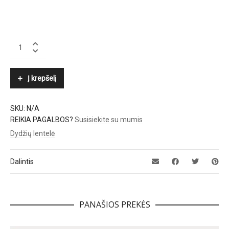
LUISA
CERANO
quantity
Į krepšelį
SKU:
N/A
REIKIA PAGALBOS?
Susisiekite su mumis
Dydžių lentelė
Dalintis
PANAŠIOS PREKĖS