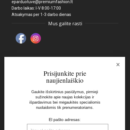
eparduotuve@premiumfashion.lt
Darbo laikas: I-V 8:00-17:00
Atsakymas per 1-3 darbo dienas
Mus galite rasti
×
Naujienlaiškis
Prisijunkite prie
naujienlaiškio
El pašto adresas:
Gaukite išskirtinius pasiūlymus, pirmieji
sužinokite apie naujas kolekcijas ir
išpardavimus bei mėgaukitės specialiomis
Aš perskaičiau ir sutinku su Privatumo Politikos
nuolaidomis tik prenumeratoriams.
nuostatomis
El pašto adresas: