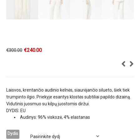
€
240.00
€
300.00
Laisvos, krentančio audinio kelnės, siaurėjančio silueto, šiek tiek
trumpinto ilgio. Priekyje esantys klostės subtiliai papildo dizainą.
Vidutinis juosmuo su kilpų juostomis diržui.
DYDIS: EU
Audinys: 96% viskozė, 4% elastanas
Dydis