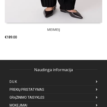
MEIMEIJ
€
189.00
Naudinga informacija
D.U.K
PREKIŲ PRISTATYMAS
GRĄŽINIMO TAISYKLĖS
MOKĖJIMAI