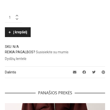
LUISA
CERANO
quantity
Į krepšelį
SKU:
N/A
REIKIA PAGALBOS?
Susisiekite su mumis
Dydžių lentelė
Dalintis
PANAŠIOS PREKĖS