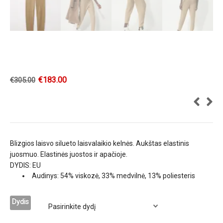
€
183.00
€
305.00
Blizgios laisvo silueto laisvalaikio kelnės. Aukštas elastinis
juosmuo. Elastinės juostos ir apačioje.
DYDIS: EU
Audinys: 54% viskozė, 33% medvilnė, 13% poliesteris
Dydis