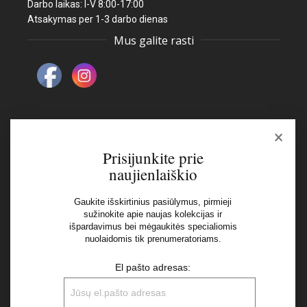
Darbo laikas: I-V 8:00-17:00
Atsakymas per 1-3 darbo dienas
Mus galite rasti
×
Naujienlaiškis
Prisijunkite prie
naujienlaiškio
El pašto adresas:
Gaukite išskirtinius pasiūlymus, pirmieji
sužinokite apie naujas kolekcijas ir
išpardavimus bei mėgaukitės specialiomis
Aš perskaičiau ir sutinku su Privatumo Politikos
nuolaidomis tik prenumeratoriams.
nuostatomis
El pašto adresas: