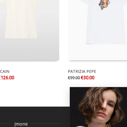
CAIN
PATRIZIA PEPE
€
126.00
€
30.00
€
99.00
Įmonė
Klientų aptarnavima