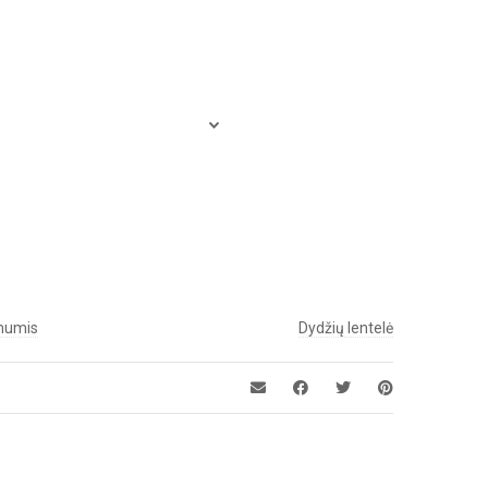
 mumis
Dydžių lentelė