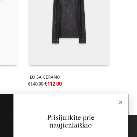
LUISA CERANO
MARC 
€
112.00
€
140.00
€
120.00
×
Prisijunkite prie
naujienlaiškio
s
Naujienlaiškis