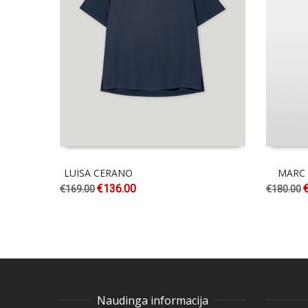
LUISA CERANO
MARC 
€
136.00
€
169.00
€
180.00
Naudinga informacija