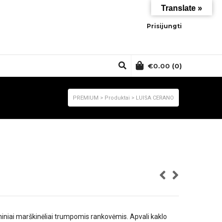
Translate »
Prisijungti
€
0.00
(0)
PREMIUM
>
Produktai
>
LUISA CERANO
lniniai marškinėliai trumpomis rankovėmis. Apvali kaklo