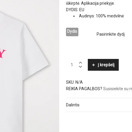
iškirptė. Aplikacija priekyje.
DYDIS: EU
Audinys: 100% medvilnė
Dydis
LUISA
Į krepšelį
CERANO
quantity
SKU:
N/A
REIKIA PAGALBOS?
Susisiekite su
Dalintis