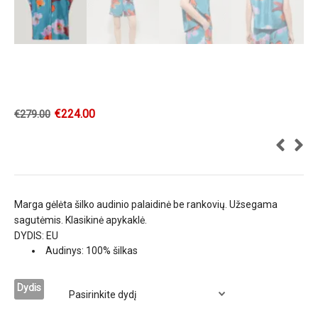
€
224.00
€
279.00
Marga gėlėta šilko audinio palaidinė be rankovių. Užsegama
sagutėmis. Klasikinė apykaklė.
DYDIS: EU
Audinys: 100% šilkas
Dydis