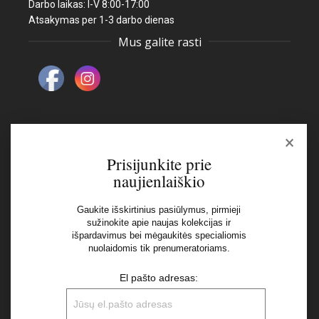
Darbo laikas: I-V 8:00-17:00
Atsakymas per 1-3 darbo dienas
Mus galite rasti
×
Naujienlaiškis
Prisijunkite prie
naujienlaiškio
El pašto adresas:
Gaukite išskirtinius pasiūlymus, pirmieji
sužinokite apie naujas kolekcijas ir
išpardavimus bei mėgaukitės specialiomis
Aš perskaičiau ir sutinku su Privatumo Politikos
nuolaidomis tik prenumeratoriams.
nuostatomis
El pašto adresas: