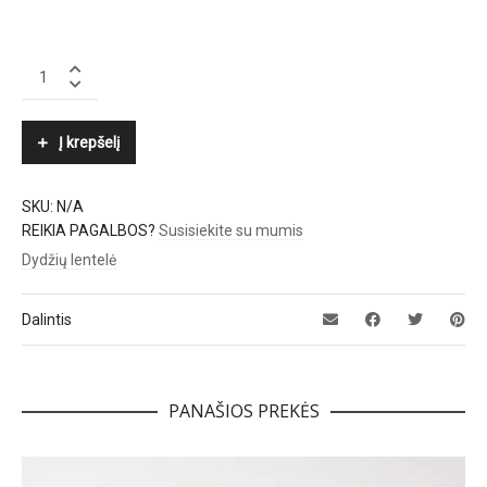
LUISA
CERANO
quantity
Į krepšelį
SKU:
N/A
REIKIA PAGALBOS?
Susisiekite su mumis
Dydžių lentelė
Dalintis
PANAŠIOS PREKĖS