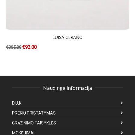
LUISA CERANO
€
92.00
€
305.00
Naudinga informacija
D.U.K
PREKIŲ PRISTATYMAS
GRĄŽINIMO TAISYKLĖS
MOKĖJIMAI