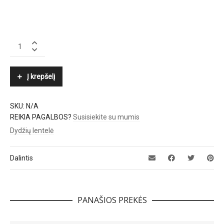
LUISA
SPAGNOLI
quantity
Į krepšelį
SKU:
N/A
REIKIA PAGALBOS?
Susisiekite su mumis
Dydžių lentelė
Dalintis
PANAŠIOS PREKĖS