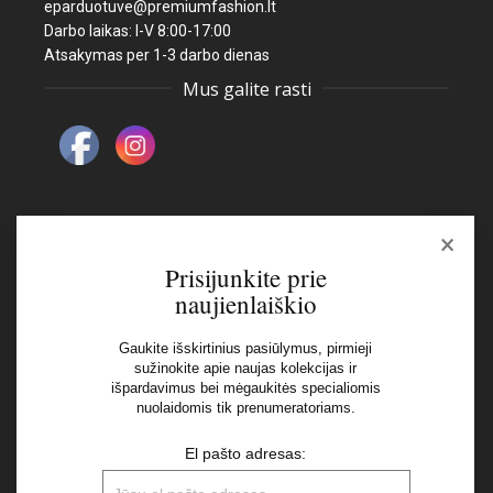
eparduotuve@premiumfashion.lt
Darbo laikas: I-V 8:00-17:00
Atsakymas per 1-3 darbo dienas
Mus galite rasti
×
Naujienlaiškis
Prisijunkite prie
naujienlaiškio
El pašto adresas:
Gaukite išskirtinius pasiūlymus, pirmieji
sužinokite apie naujas kolekcijas ir
išpardavimus bei mėgaukitės specialiomis
Aš perskaičiau ir sutinku su Privatumo Politikos
nuolaidomis tik prenumeratoriams.
nuostatomis
El pašto adresas: