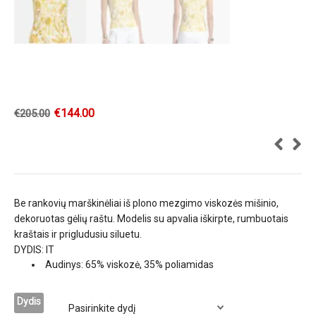
€
144.00
€
205.00
Be rankovių marškinėliai iš plono mezgimo viskozės mišinio,
dekoruotas gėlių raštu. Modelis su apvalia iškirpte, rumbuotais
kraštais ir prigludusiu siluetu.
DYDIS: IT
Audinys: 65% viskozė, 35% poliamidas
Dydis