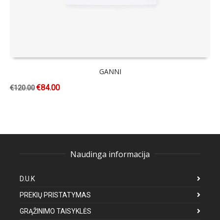
GANNI
€
84.00
€
120.00
Naudinga informacija
D.U.K
PREKIŲ PRISTATYMAS
GRĄŽINIMO TAISYKLĖS