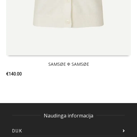
SAMSØE Φ SAMSØE
€
140.00
Naudinga informacija
D.U.K