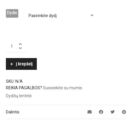
Dydis
LUISA
SPAGNOLI
quantity
Į krepšelį
SKU:
N/A
REIKIA PAGALBOS?
Susisiekite su mumis
Dydžių lentelė
Dalintis