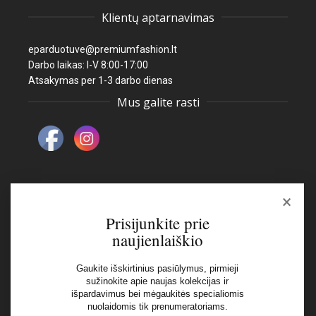
Klientų aptarnavimas
eparduotuve@premiumfashion.lt
Darbo laikas: I-V 8:00-17:00
Atsakymas per 1-3 darbo dienas
Mus galite rasti
×
Naujienlaiškis
Prisijunkite prie
naujienlaiškio
El pašto adresas:
Gaukite išskirtinius pasiūlymus, pirmieji
sužinokite apie naujas kolekcijas ir
išpardavimus bei mėgaukitės specialiomis
Aš perskaičiau ir sutinku su Privatumo Politikos
nuolaidomis tik prenumeratoriams.
nuostatomis