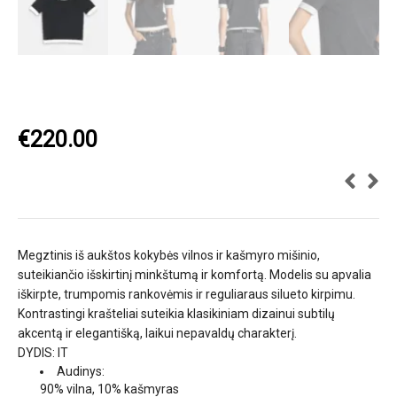
€
220.00
Megztinis iš aukštos kokybės vilnos ir kašmyro mišinio,
suteikiančio išskirtinį minkštumą ir komfortą. Modelis su apvalia
iškirpte, trumpomis rankovėmis ir reguliaraus silueto kirpimu.
Kontrastingi krašteliai suteikia klasikiniam dizainui subtilų
akcentą ir elegantišką, laikui nepavaldų charakterį.
DYDIS: IT
Audinys:
90% vilna, 10% kašmyras