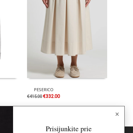
PESERICO
ELENA
€
332.00
€
415.00
€
175.00
×
Prisijunkite prie