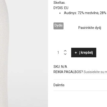
Skeltas.
DYDIS: EU
Audinys: 72% medvilnė, 28%
Dydis
MARC
Į krepšelį
CAIN
quantity
SKU:
N/A
REIKIA PAGALBOS?
Susisiekite su
Dalintis