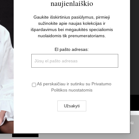
naujienlaiškio
s
Naujienlaiškis
Gaukite išskirtinius pasiūlymus, pirmieji
sužinokite apie naujas kolekcijas ir
El pašto adresas:
t
išpardavimus bei mėgaukitės specialiomis
nuolaidomis tik prenumeratoriams.
Aš perskaičiau ir sutinku su Privatumo
El pašto adresas:
Politikos nuostatomis
Aš perskaičiau ir sutinku su Privatumo
Politikos nuostatomis
pukus. Spausdami „Aš sutinku“ Jūs sutinkate su slapukų naudojimu.
Aš sutinku