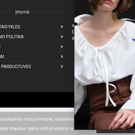
Įmonė
Klientų aptarnavima
eparduotuve@premiumfashion.l
TAISYKLĖS
Darbo laikas: I-V 8:00-17:00
MO POLITIKA
Atsakymas per 1-3 darbo dienas
S
Mus galite rasti
AI
 PARDUOTUVĖS
 naudojantis mūsų svetainę, statistiniais tikslais mes naudojame sla
pie slapukus galite rasti privatumo politikoje.
Privatumo politika