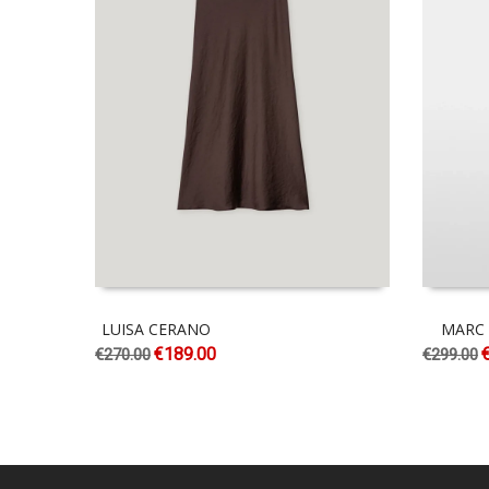
LUISA CERANO
MARC 
€
189.00
€
270.00
€
299.00