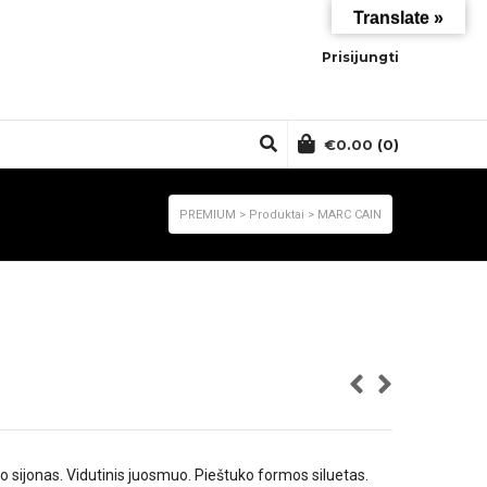
Translate »
Prisijungti
€
0.00
(0)
PREMIUM
>
Produktai
>
MARC CAIN
io sijonas. Vidutinis juosmuo. Pieštuko formos siluetas.