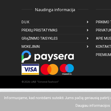
Naudinga informacija
D.U.K
PIRKIMO 
PREKIŲ PRISTATYMAS
PRIVATU
GRĄŽINIMO TAISYKLĖS
APIE MU
MOKĖJIMAI
KONTAKT
PREMIUM
©2026 UAB "Sinvest fashion"
Informuojame, kad norėdami suteikti Jums pačią geriausią patirtį
Daugiau informacijos a