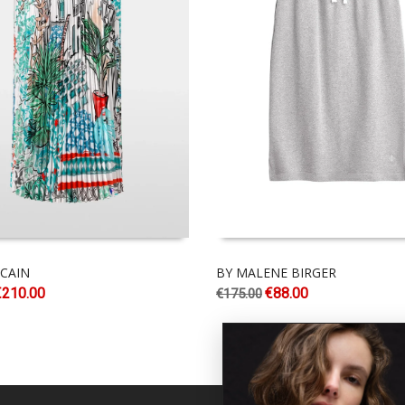
CAIN
BY MALENE BIRGER
€
210.00
€
88.00
€
175.00