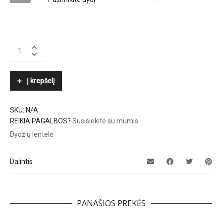
MARC
CAIN
quantity
Į krepšelį
SKU:
N/A
REIKIA PAGALBOS?
Susisiekite su mumis
Dydžių lentelė
Dalintis
PANAŠIOS PREKĖS