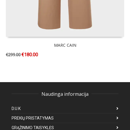
MARC CAIN
€
180.00
€
299.00
Naudinga informacija
D.U.K
PREKIŲ PRISTATYMAS
GRĄŽINIMO TAISYKLĖS