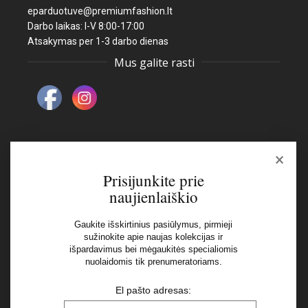
eparduotuve@premiumfashion.lt
Darbo laikas: I-V 8:00-17:00
Atsakymas per 1-3 darbo dienas
Mus galite rasti
×
Naujienlaiškis
Prisijunkite prie
naujienlaiškio
El pašto adresas:
Gaukite išskirtinius pasiūlymus, pirmieji
sužinokite apie naujas kolekcijas ir
išpardavimus bei mėgaukitės specialiomis
Aš perskaičiau ir sutinku su Privatumo Politikos
nuolaidomis tik prenumeratoriams.
nuostatomis
El pašto adresas: