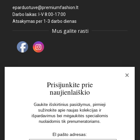
eparduotuve@premiumfashion.lt
Darbo laikas: I-V 8:00-17:00
Atsakymas per 1-3 darbo dienas
Mus galite rasti
×
Naujienlaiškis
Prisijunkite prie
naujienlaiškio
El pašto adresas:
Gaukite išskirtinius pasiūlymus, pirmieji
sužinokite apie naujas kolekcijas ir
išpardavimus bei mėgaukitės specialiomis
Aš perskaičiau ir sutinku su Privatumo Politikos
nuolaidomis tik prenumeratoriams.
nuostatomis
El pašto adresas: