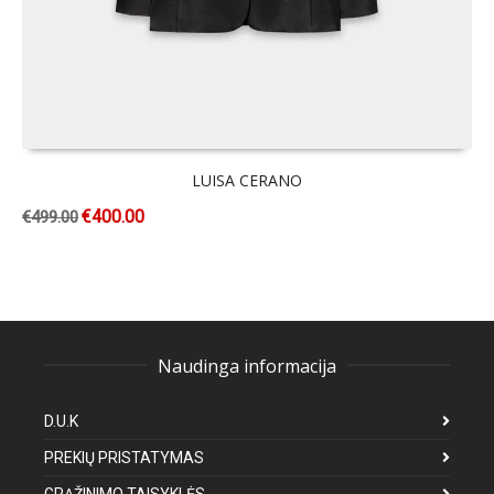
LUISA CERANO
€
400.00
€
499.00
Naudinga informacija
D.U.K
PREKIŲ PRISTATYMAS