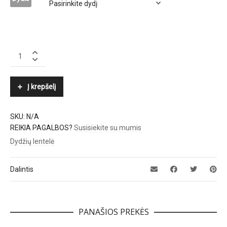
MARC
CAIN
quantity
Į krepšelį
SKU:
N/A
REIKIA PAGALBOS?
Susisiekite su mumis
Dydžių lentelė
Dalintis
PANAŠIOS PREKĖS