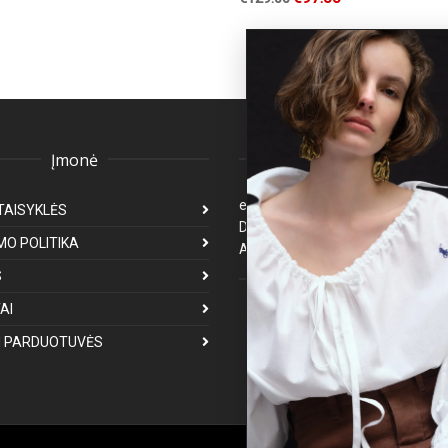
Įmonė
Klientų aptarnavima
eparduotuve@premiumfashion.l
TAISYKLĖS
Darbo laikas: I-V 8:00-17:00
MO POLITIKA
Atsakymas per 1-3 darbo dienas
S
Mus galite rasti
AI
 PARDUOTUVĖS