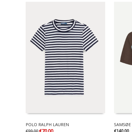
POLO RALPH LAUREN
SAMSØE
€
70.00
€
99.00
€
140.00