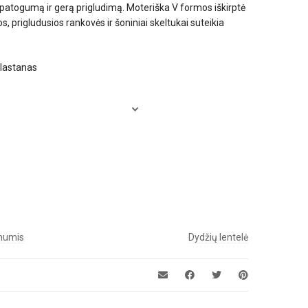
 patogumą ir gerą prigludimą. Moteriška V formos iškirptė
 prigludusios rankovės ir šoniniai skeltukai suteikia
elastanas
 mumis
Dydžių lentelė