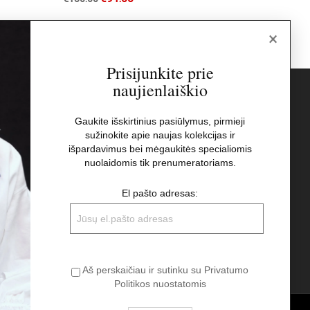
×
Prisijunkite prie
naujienlaiškio
s
Naujienlaiškis
Gaukite išskirtinius pasiūlymus, pirmieji
sužinokite apie naujas kolekcijas ir
El pašto adresas:
t
išpardavimus bei mėgaukitės specialiomis
nuolaidomis tik prenumeratoriams.
Aš perskaičiau ir sutinku su Privatumo
El pašto adresas:
Politikos nuostatomis
Aš perskaičiau ir sutinku su Privatumo
Politikos nuostatomis