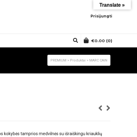
Translate »
Prisijungti
€
0.00
(0)
PREMIUM
>
Produktai
>
MARC CAIN
os kokybės tamprios medvilnės su išraiškingu kriauklių