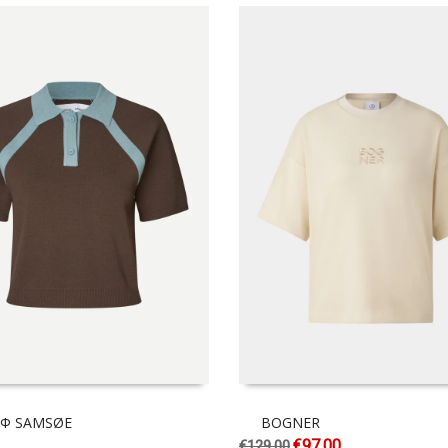
 Φ SAMSØE
BOGNER
€
97.00
€
129.00