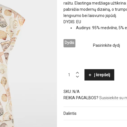
raštu. Elastinga medžiaga užtikrina
pabrėžia modernų dizainą, o trumpos,
lengvumo bei laisvumo įspūdį.
DYDIS: EU
Audinys: 95% medvilnė, 5% 
Dydis
MARC
Į krepšelį
CAIN
quantity
SKU:
N/A
REIKIA PAGALBOS?
Susisiekite su
Dalintis