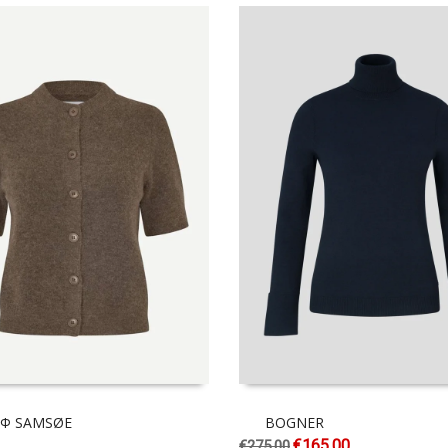
 Φ SAMSØE
BOGNER
€
165.00
€
275.00