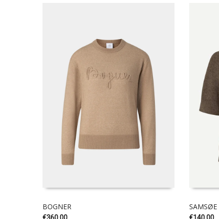
BOGNER
SAMSØE
€
360.00
€
140.00