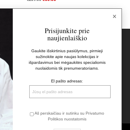
×
Prisijunkite prie
naujienlaiškio
s
Naujienlaiškis
Gaukite išskirtinius pasiūlymus, pirmieji
sužinokite apie naujas kolekcijas ir
El pašto adresas:
t
išpardavimus bei mėgaukitės specialiomis
nuolaidomis tik prenumeratoriams.
Aš perskaičiau ir sutinku su Privatumo
El pašto adresas:
Politikos nuostatomis
Aš perskaičiau ir sutinku su Privatumo
Politikos nuostatomis