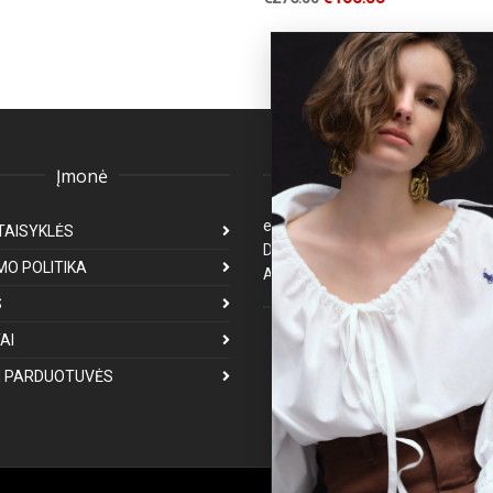
Įmonė
Klientų aptarnavima
eparduotuve@premiumfashion.l
TAISYKLĖS
Darbo laikas: I-V 8:00-17:00
MO POLITIKA
Atsakymas per 1-3 darbo dienas
S
Mus galite rasti
AI
 PARDUOTUVĖS