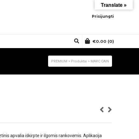
Translate »
Prisijungti
€
0.00
(0)
PREMIUM
>
Produktai
>
MARC CAIN
nis apvalia iškirpte ir ilgomis rankovėmis. Aplikacija