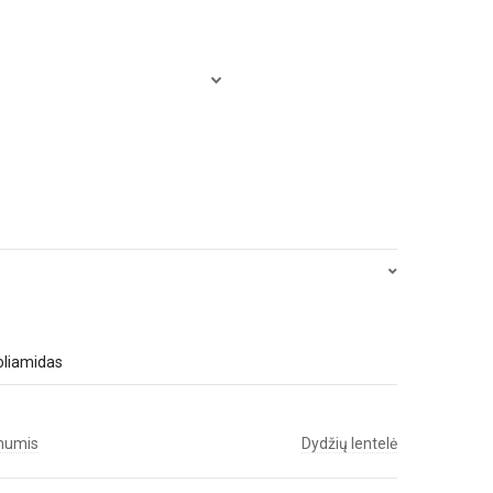
oliamidas
 mumis
Dydžių lentelė