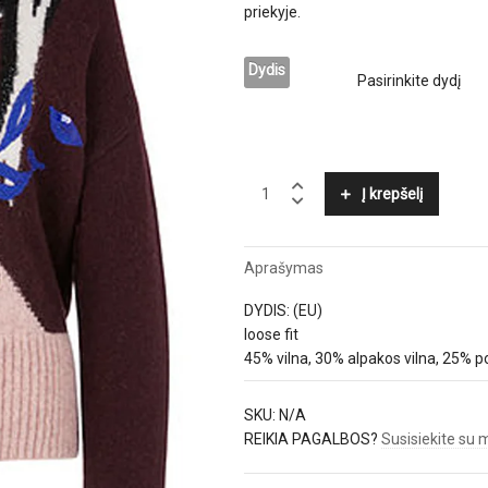
priekyje.
Dydis
MARC
Į krepšelį
CAIN
quantity
Aprašymas
DYDIS: (EU)
loose fit
45% vilna, 30% alpakos vilna, 25% p
SKU:
N/A
REIKIA PAGALBOS?
Susisiekite su