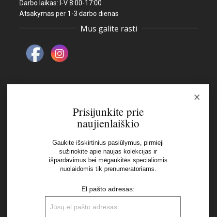
Darbo laikas: I-V 8:00-17:00
Atsakymas per 1-3 darbo dienas
Mus galite rasti
×
Naujienlaiškis
Prisijunkite prie
naujienlaiškio
El pašto adresas:
Gaukite išskirtinius pasiūlymus, pirmieji
sužinokite apie naujas kolekcijas ir
išpardavimus bei mėgaukitės specialiomis
Aš perskaičiau ir sutinku su Privatumo Politikos
nuolaidomis tik prenumeratoriams.
nuostatomis
El pašto adresas: