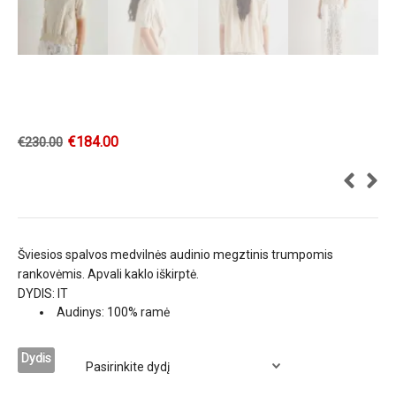
€
184.00
€
230.00
Šviesios spalvos medvilnės audinio megztinis trumpomis
rankovėmis. Apvali kaklo iškirptė.
DYDIS: IT
Audinys: 100% ramė
Dydis