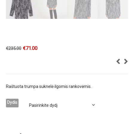
€
71.00
€
235.00
Raštuota trumpa suknelė ilgomis rankovėmis.
Dydis
PATRIZIA