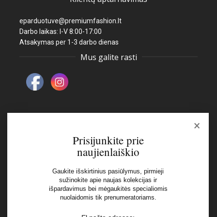
eparduotuve@premiumfashion.lt
Darbo laikas: I-V 8:00-17:00
Atsakymas per 1-3 darbo dienas
Mus galite rasti
×
Naujienlaiškis
Prisijunkite prie
naujienlaiškio
El pašto adresas:
Gaukite išskirtinius pasiūlymus, pirmieji
sužinokite apie naujas kolekcijas ir
Aš perskaičiau ir sutinku su Privatumo Politikos
išpardavimus bei mėgaukitės specialiomis
nuolaidomis tik prenumeratoriams.
nuostatomis