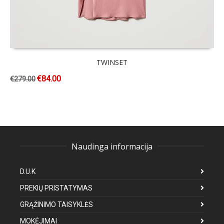
TWINSET
€
84.00
€
279.00
Naudinga informacija
D.U.K
PREKIŲ PRISTATYMAS
GRĄŽINIMO TAISYKLĖS
MOKĖJIMAI