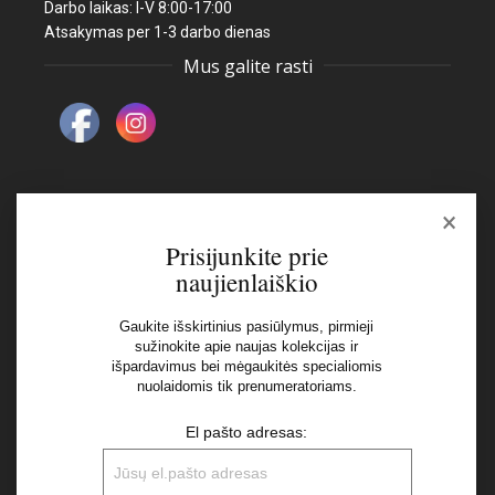
Darbo laikas: I-V 8:00-17:00
Atsakymas per 1-3 darbo dienas
Mus galite rasti
×
Naujienlaiškis
Prisijunkite prie
naujienlaiškio
El pašto adresas:
Gaukite išskirtinius pasiūlymus, pirmieji
sužinokite apie naujas kolekcijas ir
Aš perskaičiau ir sutinku su Privatumo Politikos
išpardavimus bei mėgaukitės specialiomis
nuolaidomis tik prenumeratoriams.
nuostatomis
El pašto adresas: