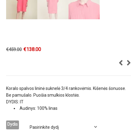
€
138.00
€
459.00
Koralo spalvos lininė suknelė 3/4 rankovėmis. Kišenės šonuose.
Be pamušalo. Puošia smulkios klostės.
DYDIS: IT
Audinys: 100% linas
Dydis