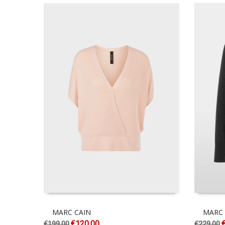
MARC CAIN
MARC 
€
120.00
€
199.00
€
229.00