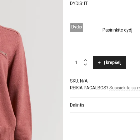
DYDIS: IT
Dydis
PESERICO
Į krepšelį
quantity
SKU:
N/A
REIKIA PAGALBOS?
Susisiekite su
Dalintis