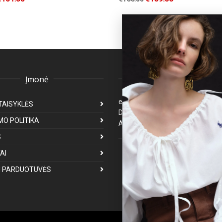
Įmonė
Klientų aptarnavima
eparduotuve@premiumfashion.l
TAISYKLĖS
Darbo laikas: I-V 8:00-17:00
MO POLITIKA
Atsakymas per 1-3 darbo dienas
S
Mus galite rasti
AI
 PARDUOTUVĖS