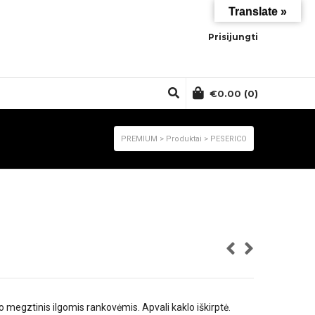
Translate »
Prisijungti
€
0.00
(0)
PREMIUM
>
Produktai
>
PESERICO
o megztinis ilgomis rankovėmis. Apvali kaklo iškirptė.