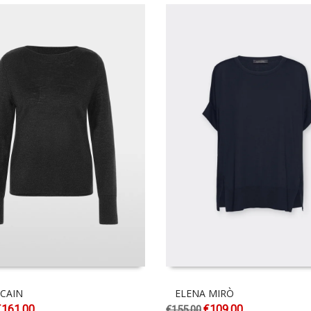
CAIN
ELENA MIRÒ
€
161.00
€
109.00
€
155.00