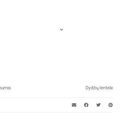
 mumis
Dydžių lentelė