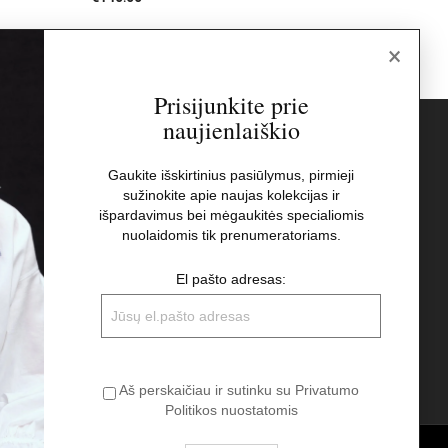
×
Prisijunkite prie
naujienlaiškio
s
Naujienlaiškis
Gaukite išskirtinius pasiūlymus, pirmieji
sužinokite apie naujas kolekcijas ir
El pašto adresas:
t
išpardavimus bei mėgaukitės specialiomis
nuolaidomis tik prenumeratoriams.
Aš perskaičiau ir sutinku su Privatumo
El pašto adresas:
Politikos nuostatomis
Aš perskaičiau ir sutinku su Privatumo
Politikos nuostatomis