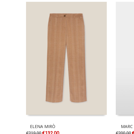
ELENA MIRÒ
MARC 
€
132.00
€
219.00
€
200.00