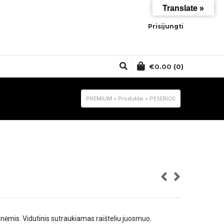
Translate »
Prisijungti
€
0.00
(0)
PREMIUM
>
Produktai
>
PESERICO
ynėmis. Vidutinis sutraukiamas raišteliu juosmuo.