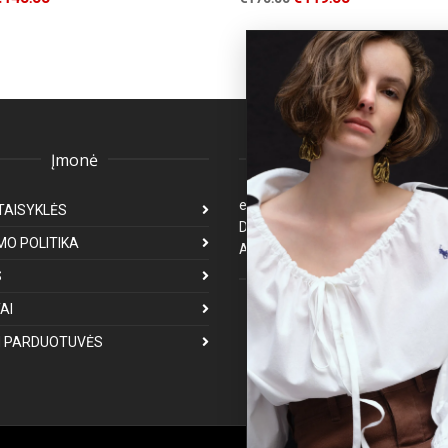
Įmonė
Klientų aptarnavima
eparduotuve@premiumfashion.l
TAISYKLĖS
Darbo laikas: I-V 8:00-17:00
MO POLITIKA
Atsakymas per 1-3 darbo dienas
S
Mus galite rasti
AI
 PARDUOTUVĖS