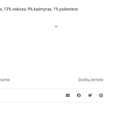
as, 13% viskozė, 9% kašmyras, 1% poliesteris
 mumis
Dydžių lentelė