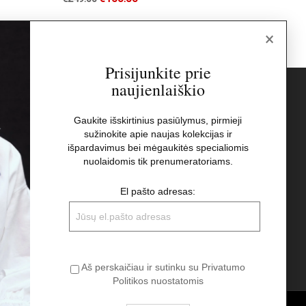
×
Prisijunkite prie
naujienlaiškio
s
Naujienlaiškis
Gaukite išskirtinius pasiūlymus, pirmieji
sužinokite apie naujas kolekcijas ir
El pašto adresas:
t
išpardavimus bei mėgaukitės specialiomis
nuolaidomis tik prenumeratoriams.
Aš perskaičiau ir sutinku su Privatumo
El pašto adresas:
Politikos nuostatomis
Aš perskaičiau ir sutinku su Privatumo
Politikos nuostatomis