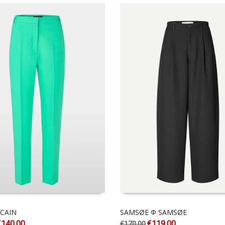
CAIN
SAMSØE Φ SAMSØE
€
140.00
€
119.00
€
170.00