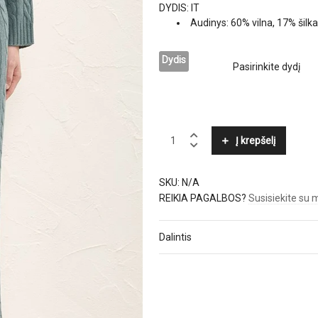
DYDIS: IT
Audinys: 60% vilna, 17% šilk
Dydis
PESERICO
Į krepšelį
quantity
SKU:
N/A
REIKIA PAGALBOS?
Susisiekite su
Dalintis