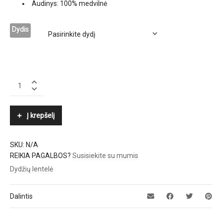
Audinys: 100% medvilnė
Dydis
POLO
RALPH
LAUREN
quantity
Į krepšelį
SKU:
N/A
REIKIA PAGALBOS?
Susisiekite su mumis
Dydžių lentelė
Dalintis