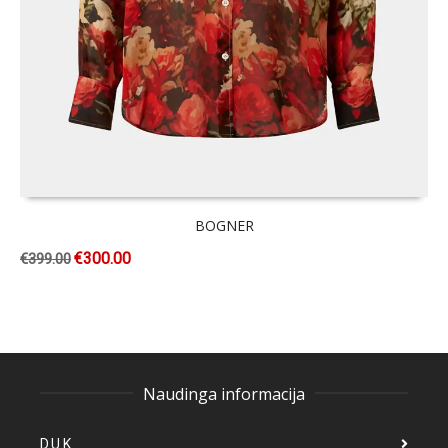
BOGNER
€
300.00
€
399.00
Naudinga informacija
D.U.K