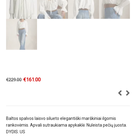
€
161.00
€
229.00
Baltos spalvos laisvo silueto elegantiški marškiniai ilgomis
rankovėmis. Apvali sutraukiama apykaklė. Nuleista pečių juosta.
DYDIS: US