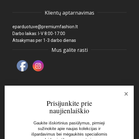
Klientų aptarnavimas
eparduotuve@premiumfashion.lt
Darbo laikas: I-V 8:00-17:00
Atsakymas per 1-3 darbo dienas
Mus galite rasti
×
Naujienlaiškis
Prisijunkite prie
naujienlaiškio
El pašto adresas:
Gaukite išskirtinius pasiūlymus, pirmieji
sužinokite apie naujas kolekcijas ir
išpardavimus bei mėgaukitės specialiomis
Aš perskaičiau ir sutinku su Privatumo Politikos