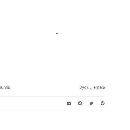
 mumis
Dydžių lentelė