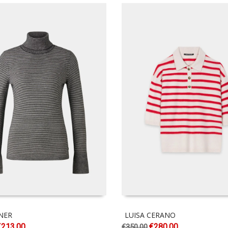
NER
LUISA CERANO
€
213.00
€
280.00
€
350.00