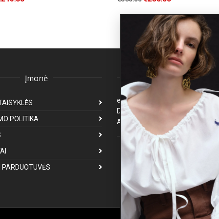
Įmonė
Klientų aptarnavima
eparduotuve@premiumfashion.l
TAISYKLĖS
Darbo laikas: I-V 8:00-17:00
MO POLITIKA
Atsakymas per 1-3 darbo dienas
S
Mus galite rasti
AI
 PARDUOTUVĖS