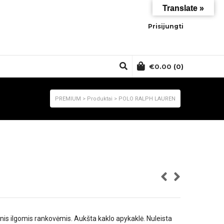
Translate »
Prisijungti
€
0.00
(0)
PREMIUM
>
Produktai
>
POLO RALPH LAUREN
inis ilgomis rankovėmis. Aukšta kaklo apykaklė. Nuleista