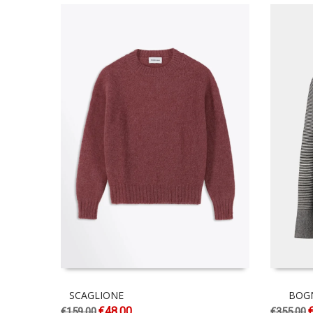
SCAGLIONE
BOG
€
48.00
€
159.00
€
355.00