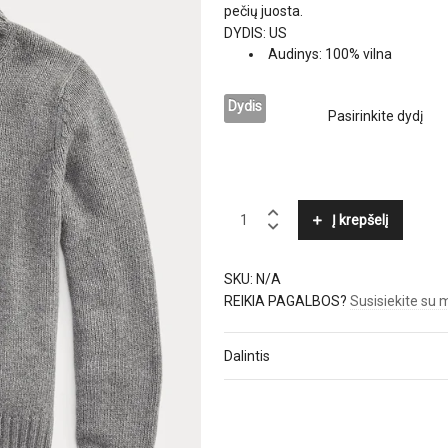
pečių juosta.
DYDIS: US
Audinys: 100% vilna
Dydis
POLO
Į krepšelį
RALPH
LAUREN
quantity
SKU:
N/A
REIKIA PAGALBOS?
Susisiekite su
Dalintis