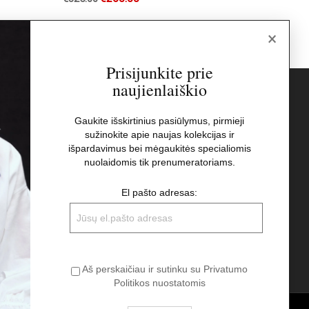
×
Prisijunkite prie
naujienlaiškio
s
Naujienlaiškis
Gaukite išskirtinius pasiūlymus, pirmieji
sužinokite apie naujas kolekcijas ir
El pašto adresas:
t
išpardavimus bei mėgaukitės specialiomis
nuolaidomis tik prenumeratoriams.
Aš perskaičiau ir sutinku su Privatumo
El pašto adresas:
Politikos nuostatomis
Aš perskaičiau ir sutinku su Privatumo
Politikos nuostatomis