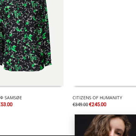
 Φ SAMSØE
CITIZENS OF HUMANITY
€
53.00
€
245.00
€
349.00