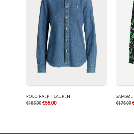
POLO RALPH LAUREN
SAMSØE
€
56.00
€
185.00
€
175.00