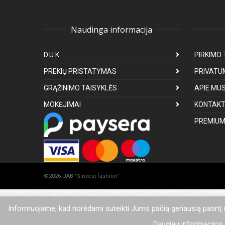
Naudinga informacija
D.U.K
PIRKIMO 
PREKIŲ PRISTATYMAS
PRIVATU
GRĄŽINIMO TAISYKLĖS
APIE MU
MOKĖJIMAI
KONTAKT
PREMIUM
©2026 UAB "Sinvest fashion"
Informuojame, kad norėdami suteikti Jums pačią geriausią patirtį
Daugiau informacijos a