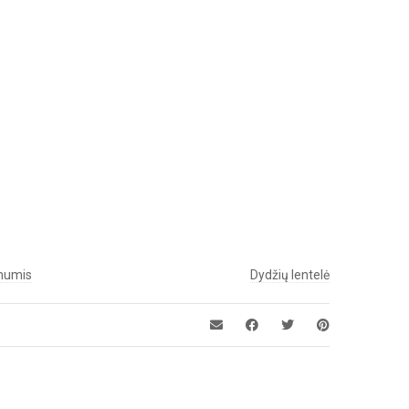
 mumis
Dydžių lentelė