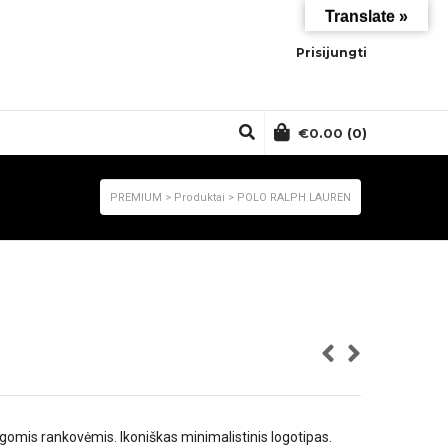
Translate »
Prisijungti
€
0.00
(0)
PREMIUM
>
Produktai
>
POLO RALPH LAUREN
lgomis rankovėmis. Ikoniškas minimalistinis logotipas.