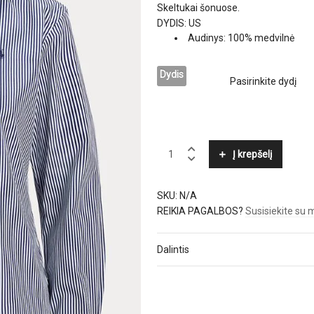
Skeltukai šonuose.
DYDIS: US
Audinys: 100% medvilnė
Dydis
POLO
Į krepšelį
RALPH
LAUREN
quantity
SKU:
N/A
REIKIA PAGALBOS?
Susisiekite su
Dalintis