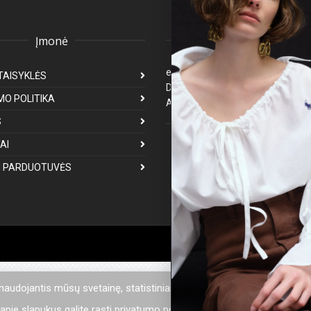
Įmonė
Klientų aptarnavima
eparduotuve@premiumfashion.l
TAISYKLĖS
Darbo laikas: I-V 8:00-17:00
MO POLITIKA
Atsakymas per 1-3 darbo dienas
S
Mus galite rasti
AI
 PARDUOTUVĖS
 naudojantis mūsų svetainę, statistiniais tikslais mes naudojame sla
pie slapukus galite rasti privatumo politikoje.
Privatumo politika