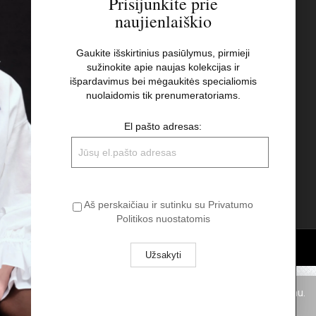
Prisijunkite prie
naujienlaiškio
s
Naujienlaiškis
Gaukite išskirtinius pasiūlymus, pirmieji
sužinokite apie naujas kolekcijas ir
El pašto adresas:
t
išpardavimus bei mėgaukitės specialiomis
nuolaidomis tik prenumeratoriams.
Aš perskaičiau ir sutinku su Privatumo
El pašto adresas:
Politikos nuostatomis
Aš perskaičiau ir sutinku su Privatumo
Politikos nuostatomis
pukus. Spausdami „Aš sutinku“ Jūs sutinkate su slapukų naudojimu.
Aš sutinku