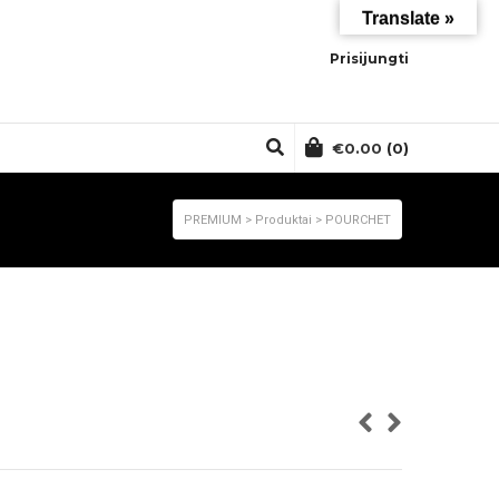
Translate »
Prisijungti
€
0.00
(0)
PREMIUM
>
Produktai
>
POURCHET