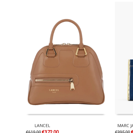
LANCEL
MARC J
€
372.00
€
619.00
€
395.00