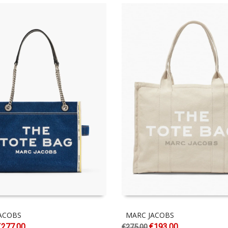
ACOBS
MARC JACOBS
€
277.00
€
193.00
€
275.00