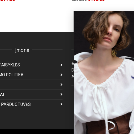
Įmonė
Klientų aptarnavima
eparduotuve@premiumfashion.l
TAISYKLĖS
Darbo laikas: I-V 8:00-17:00
MO POLITIKA
Atsakymas per 1-3 darbo dienas
S
Mus galite rasti
AI
 PARDUOTUVĖS