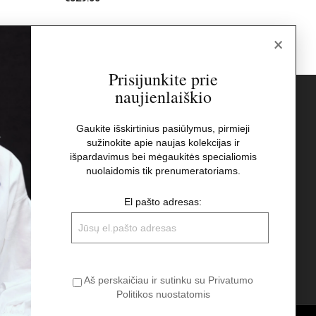
×
Prisijunkite prie
naujienlaiškio
s
Naujienlaiškis
Gaukite išskirtinius pasiūlymus, pirmieji
sužinokite apie naujas kolekcijas ir
El pašto adresas:
t
išpardavimus bei mėgaukitės specialiomis
nuolaidomis tik prenumeratoriams.
Aš perskaičiau ir sutinku su Privatumo
El pašto adresas:
Politikos nuostatomis
Aš perskaičiau ir sutinku su Privatumo
Politikos nuostatomis