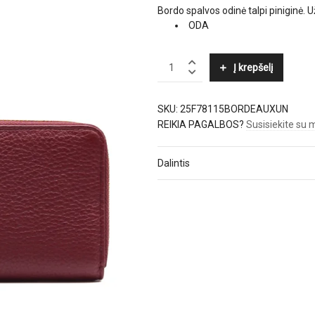
Bordo spalvos odinė talpi piniginė.
ODA
POURCHET
Į krepšelį
quantity
SKU:
25F78115BORDEAUXUN
REIKIA PAGALBOS?
Susisiekite su
Dalintis