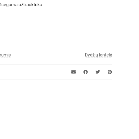
 Užsegama užtrauktuku.
 mumis
Dydžių lentelė