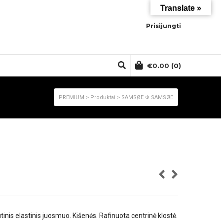
Translate »
Prisijungti
€
0.00
(0)
PREMIUM
>
Produktai
>
SAMSØE Φ SAMSØE
tinis elastinis juosmuo. Kišenės. Rafinuota centrinė klostė.