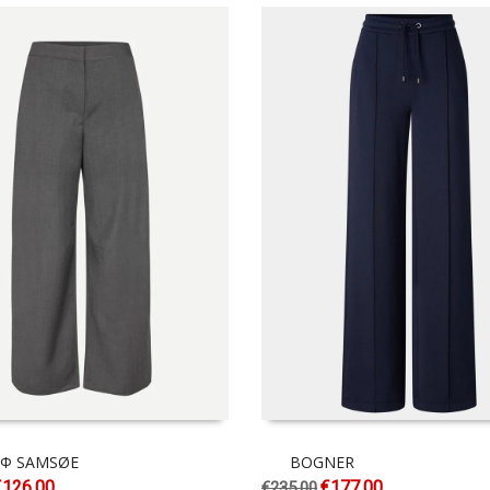
 Φ SAMSØE
BOGNER
€
126.00
€
177.00
€
235.00