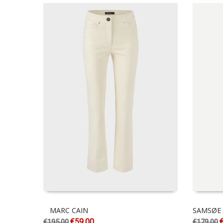
MARC CAIN
SAMSØE
€
59.00
€
195.00
€
179.00