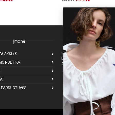
Įmonė
Klientų aptarnavima
eparduotuve@premiumfashion.l
TAISYKLĖS
Darbo laikas: I-V 8:00-17:00
MO POLITIKA
Atsakymas per 1-3 darbo dienas
S
Mus galite rasti
AI
 PARDUOTUVĖS