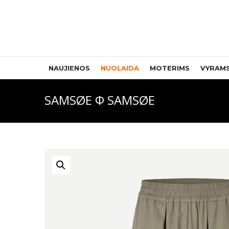
NAUJIENOS
NUOLAIDA
MOTERIMS
VYRAM
SAMSØE Φ SAMSØE