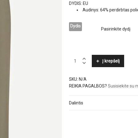
DYDIS: EU
Audinys: 64% perdirbtas poli
Dydis
SAMSØE
Į krepšelį
Φ
SAMSØE
quantity
SKU:
N/A
REIKIA PAGALBOS?
Susisiekite su
Dalintis