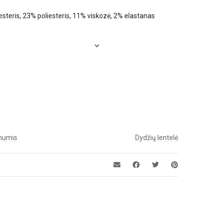
esteris, 23% poliesteris, 11% viskozė, 2% elastanas
 mumis
Dydžių lentelė