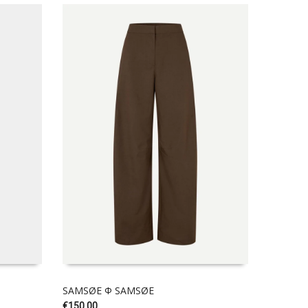
SAMSØE Φ SAMSØE
GANNI
€
150.00
€
350.00