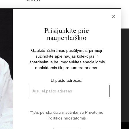
×
Prisijunkite prie
naujienlaiškio
s
Naujienlaiškis
Gaukite išskirtinius pasiūlymus, pirmieji
sužinokite apie naujas kolekcijas ir
El pašto adresas:
t
išpardavimus bei mėgaukitės specialiomis
nuolaidomis tik prenumeratoriams.
Aš perskaičiau ir sutinku su Privatumo
El pašto adresas:
Politikos nuostatomis
Aš perskaičiau ir sutinku su Privatumo
Politikos nuostatomis