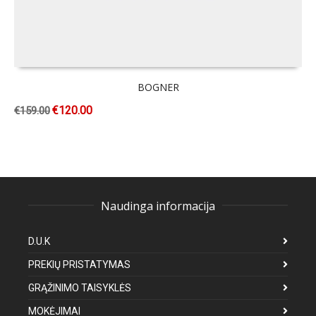
BOGNER
€
120.00
€
159.00
Naudinga informacija
D.U.K
PREKIŲ PRISTATYMAS
GRĄŽINIMO TAISYKLĖS
MOKĖJIMAI