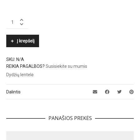
SAMSØE
Φ
SAMSØE
quantity
Į krepšelį
SKU:
N/A
REIKIA PAGALBOS?
Susisiekite su mumis
Dydžių lentelė
Dalintis
PANAŠIOS PREKĖS