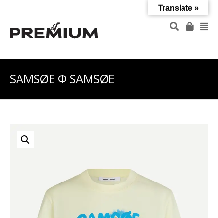
Translate »
SAMSØE Φ SAMSØE