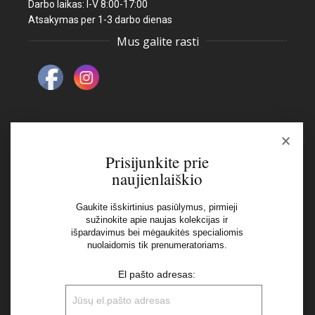
Darbo laikas: I-V 8:00-17:00
Atsakymas per 1-3 darbo dienas
Mus galite rasti
×
Naujienlaiškis
Prisijunkite prie
naujienlaiškio
El pašto adresas:
Gaukite išskirtinius pasiūlymus, pirmieji
sužinokite apie naujas kolekcijas ir
išpardavimus bei mėgaukitės specialiomis
Aš perskaičiau ir sutinku su Privatumo Politikos
nuolaidomis tik prenumeratoriams.
nuostatomis
El pašto adresas: