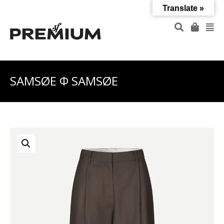
Translate »
SAMSØE Φ SAMSØE