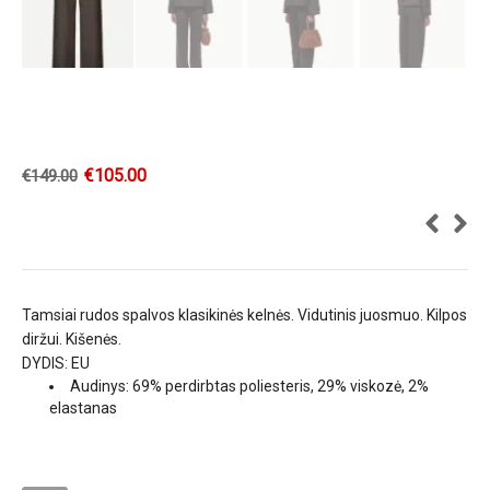
€
105.00
€
149.00
Tamsiai rudos spalvos klasikinės kelnės. Vidutinis juosmuo. Kilpos
diržui. Kišenės.
DYDIS: EU
Audinys: 69% perdirbtas poliesteris, 29% viskozė, 2%
elastanas