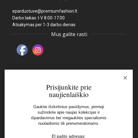
eparduotuve@premiumfashion.lt
Darbo laikas: I-V 8:00-17:00
Atsakymas per 1-3 darbo dienas
Mus galite rasti
×
Naujienlaiškis
Prisijunkite prie
naujienlaiškio
El pašto adresas:
Gaukite išskirtinius pasiūlymus, pirmieji
sužinokite apie naujas kolekcijas ir
išpardavimus bei mėgaukitės specialiomis
Aš perskaičiau ir sutinku su Privatumo Politikos
nuolaidomis tik prenumeratoriams.
nuostatomis
El pašto adresas: