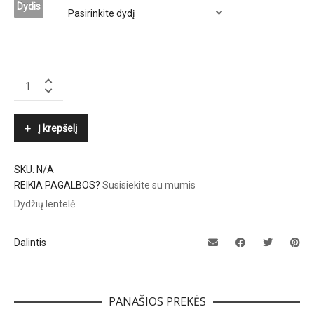
Dydis
SAMSØE
Φ
SAMSØE
quantity
Į krepšelį
SKU:
N/A
REIKIA PAGALBOS?
Susisiekite su mumis
Dydžių lentelė
Dalintis
PANAŠIOS PREKĖS