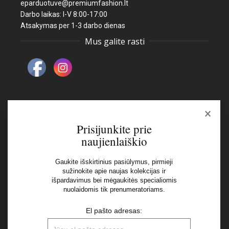
eparduotuve@premiumfashion.lt
Darbo laikas: I-V 8:00-17:00
Atsakymas per 1-3 darbo dienas
Mus galite rasti
×
Naujienlaiškis
Prisijunkite prie
naujienlaiškio
El pašto adresas:
Gaukite išskirtinius pasiūlymus, pirmieji
sužinokite apie naujas kolekcijas ir
išpardavimus bei mėgaukitės specialiomis
Aš perskaičiau ir sutinku su Privatumo Politikos
nuolaidomis tik prenumeratoriams.
nuostatomis
El pašto adresas: