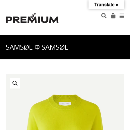
Translate »
SAMSØE Φ SAMSØE