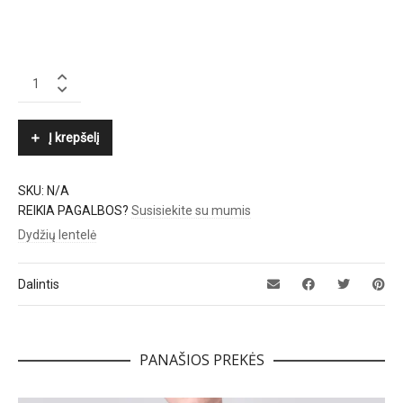
SAMSØE
Φ
SAMSØE
quantity
Į krepšelį
SKU:
N/A
REIKIA PAGALBOS?
Susisiekite su mumis
Dydžių lentelė
Dalintis
PANAŠIOS PREKĖS