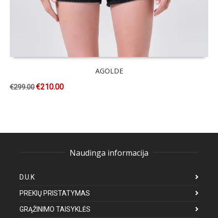
AGOLDE
€
210.00
€
299.00
Naudinga informacija
D.U.K
PREKIŲ PRISTATYMAS
GRĄŽINIMO TAISYKLĖS