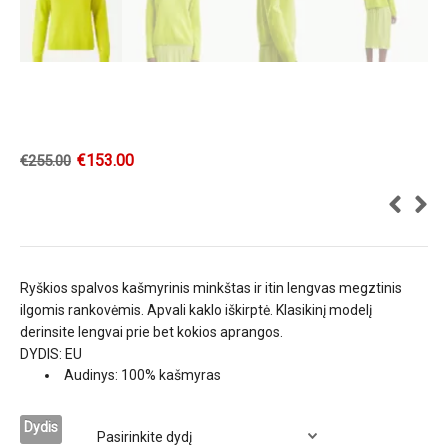
€
153.00
€
255.00
Ryškios spalvos kašmyrinis minkštas ir itin lengvas megztinis
ilgomis rankovėmis. Apvali kaklo iškirptė. Klasikinį modelį
derinsite lengvai prie bet kokios aprangos.
DYDIS: EU
Audinys: 100% kašmyras
Dydis