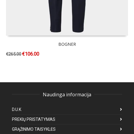
BOGNER
€
106.00
€
265.00
Naudinga informacija
D.U.K
PREKIŲ PRISTATYMAS
GRĄŽINIMO TAISYKLĖS