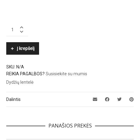
TWINSET
quantity
Į krepšelį
SKU:
N/A
REIKIA PAGALBOS?
Susisiekite su mumis
Dydžių lentelė
Dalintis
PANAŠIOS PREKĖS