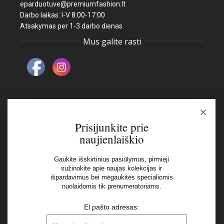
eparduotuve@premiumfashion.lt
Darbo laikas: I-V 8:00-17:00
Atsakymas per 1-3 darbo dienas
Mus galite rasti
×
Naujienlaiškis
Prisijunkite prie
naujienlaiškio
El pašto adresas:
Gaukite išskirtinius pasiūlymus, pirmieji
sužinokite apie naujas kolekcijas ir
Aš perskaičiau ir sutinku su Privatumo Politikos
išpardavimus bei mėgaukitės specialiomis
nuolaidomis tik prenumeratoriams.
nuostatomis
El pašto adresas: